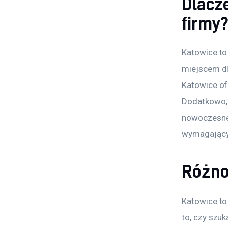
Dlacz
firmy
Katowice to 
miejscem dl
Katowice of
Dodatkowo, 
nowoczesne 
wymagający
Różno
Katowice to 
to, czy szuk