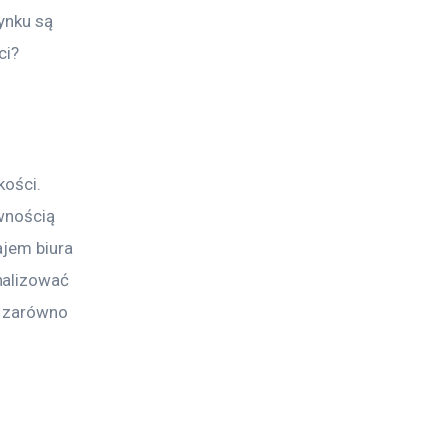
ynku są 
ci?
kości. 
wnością 
ajem biura 
nalizować 
i zarówno 