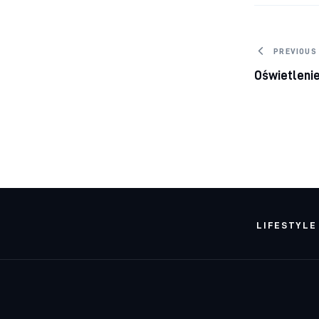
Nawig
PREVIOUS
Oświetlenie
LIFESTYLE