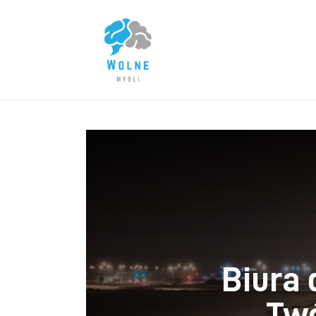
Lifestyle
Biznes
Dom i ogród
Uroda
Zdrowie
Więcej
Biura
Twó