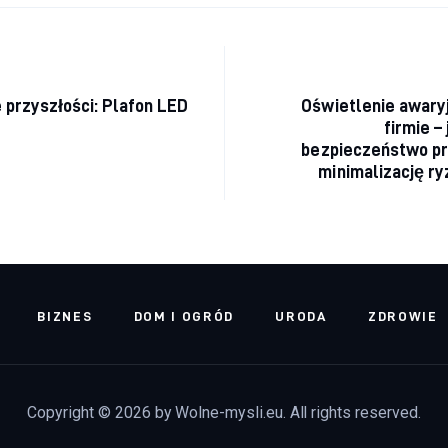
acja wpisu
 przyszłości: Plafon LED
Oświetlenie awary
firmie –
bezpieczeństwo pr
minimalizację ry
BIZNES
DOM I OGRÓD
URODA
ZDROWIE
Copyright © 2026 by Wolne-mysli.eu. All rights reserved.