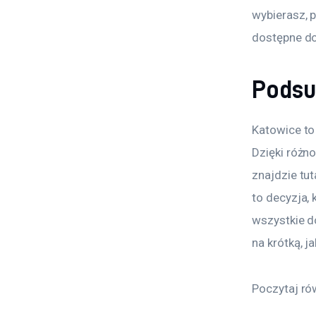
wybierasz, 
dostępne do
Pods
Katowice to 
Dzięki różno
znajdzie tut
to decyzja,
wszystkie d
na krótką, j
Poczytaj ró