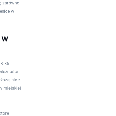
ię zarówno 
enice w 
o w
ilka 
ależności 
ższe, ale z 
y miejskiej 
które 