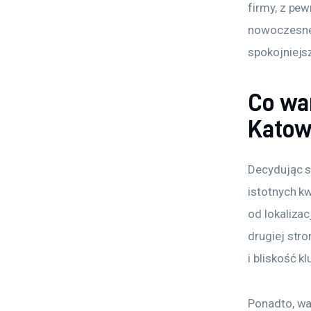
firmy, z pew
nowoczesne 
spokojniejsz
Co wa
Katow
Decydując s
istotnych k
od lokalizac
drugiej stro
i bliskość k
Ponadto, wa