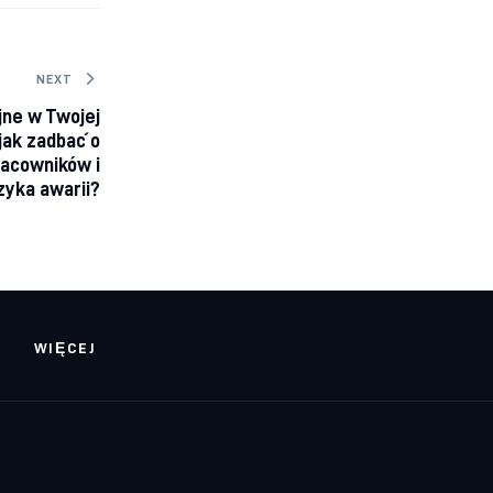
NEXT
jne w Twojej
 jak zadbać o
acowników i
zyka awarii?
WIĘCEJ