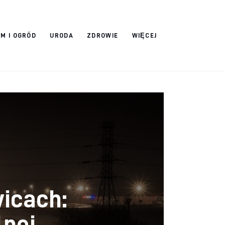
M I OGRÓD
URODA
ZDROWIE
WIĘCEJ
icach:
lnej