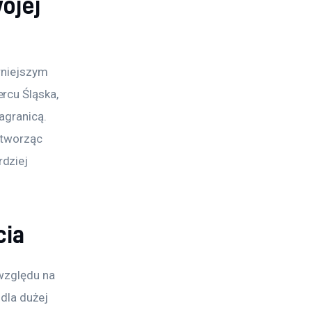
ojej
rniejszym 
rcu Śląska, 
agranicą. 
 tworząc 
dziej 
cia
względu na 
dla dużej 