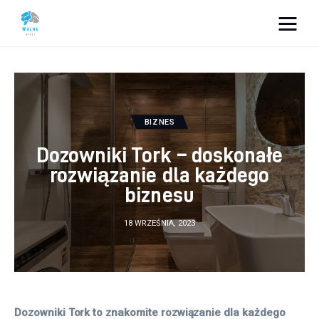
Vacation Dreams
Lifestyle
BIZNES
Biznes
Dozowniki Tork – doskonałe
Dom i ogród
rozwiązanie dla każdego
biznesu
Uroda
18 WRZEŚNIA, 2023
Zdrowie
Więcej
Dozowniki Tork to znakomite rozwiązanie dla każdego 