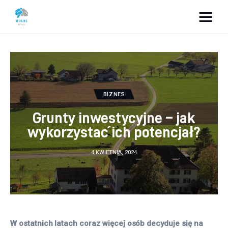
Vacation Dreams
Lifestyle
Biznes
BIZNES
Grunty inwestycyjne – jak
Dom i ogród
wykorzystać ich potencjał?
Uroda
4 KWIETNIA, 2024
Zdrowie
Więcej
W ostatnich latach coraz więcej osób decyduje się na 