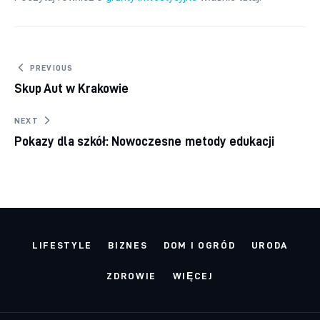
Nawigacja wpisu
PREVIOUS
Skup Aut w Krakowie
NEXT
Pokazy dla szkół: Nowoczesne metody edukacji
LIFESTYLE
BIZNES
DOM I OGRÓD
URODA
ZDROWIE
WIĘCEJ