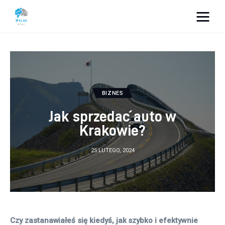
Vacation Dreams
Lifestyle
Biznes
BIZNES
Jak sprzedać auto w
Dom i ogród
Krakowie?
Uroda
25 LUTEGO, 2024
Zdrowie
Więcej
Czy zastanawiałeś się kiedyś, jak szybko i efektywnie 