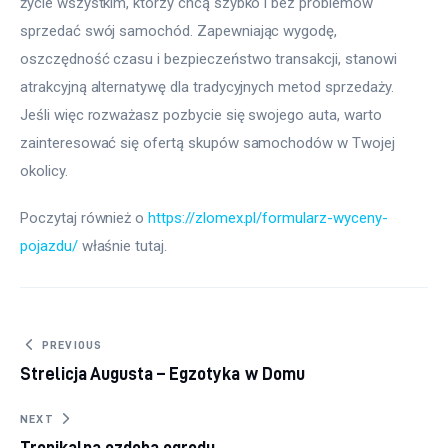
życie wszystkim, którzy chcą szybko i bez problemów 
sprzedać swój samochód. Zapewniając wygodę, 
oszczędność czasu i bezpieczeństwo transakcji, stanowi 
atrakcyjną alternatywę dla tradycyjnych metod sprzedaży. 
Jeśli więc rozważasz pozbycie się swojego auta, warto 
zainteresować się ofertą skupów samochodów w Twojej 
okolicy.
Poczytaj również o 
https://zlomex.pl/formularz-wyceny-
pojazdu/
 właśnie tutaj. 
Nawigacja wpisu
PREVIOUS
Strelicja Augusta – Egzotyka w Domu
NEXT
Tropikalna ozdoba ogrodu