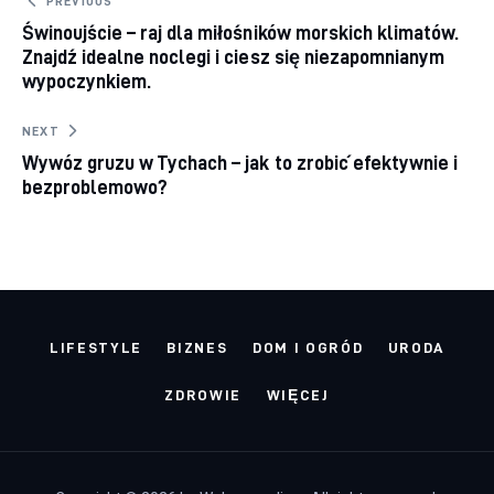
Nawigacja wpisu
PREVIOUS
Świnoujście – raj dla miłośników morskich klimatów.
Znajdź idealne noclegi i ciesz się niezapomnianym
wypoczynkiem.
NEXT
Wywóz gruzu w Tychach – jak to zrobić efektywnie i
bezproblemowo?
LIFESTYLE
BIZNES
DOM I OGRÓD
URODA
ZDROWIE
WIĘCEJ