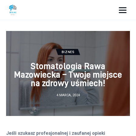
Vacation Dreams
Lifestyle
BIZNES
Biznes
Stomatologia Rawa
Dom i ogród
Mazowiecka – Twoje miejsce
na zdrowy uśmiech!
Uroda
4 MARCA, 2024
Zdrowie
Więcej
Jeśli szukasz profesjonalnej i zaufanej opieki 