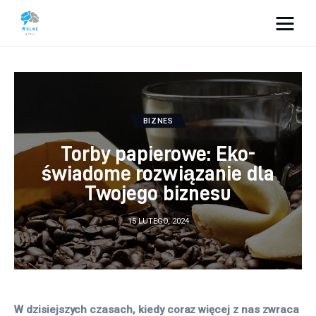
Vacation Dreams
Lifestyle
BIZNES
Biznes
Torby papierowe: Eko-
Dom i ogród
świadome rozwiązanie dla
Twojego biznesu
Uroda
15 LUTEGO, 2024
Zdrowie
Więcej
W dzisiejszych czasach, kiedy coraz więcej z nas zwraca 