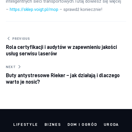
inteligentnych sieci transportowych.Tutaj dowiesz się więcej 
– 
https://sklep.voigt.pl/mop
 – sprawdź koniecznie!
Nawigacja wpisu
PREVIOUS
Rola certyfikacji i audytów w zapewnieniu jakości
usług serwisu laserów
NEXT
Buty antystresowe Rieker – jak działają i dlaczego
warto je nosić?
LIFESTYLE
BIZNES
DOM I OGRÓD
URODA