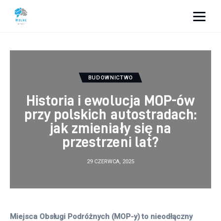
Vacation Dreams
Lifestyle
BUDOWNICTWO
Biznes
Historia i ewolucja MOP-ów
przy polskich autostradach:
Dom i ogród
jak zmieniały się na
przestrzeni lat?
Uroda
29 CZERWCA, 2025
Zdrowie
Więcej
Miejsca Obsługi Podróżnych (MOP-y) to nieodłączny 