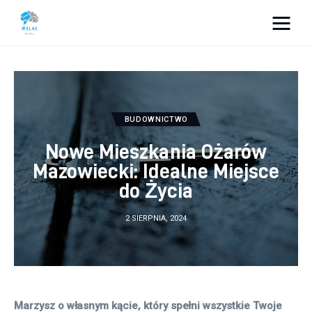
Vacation Dreams
Lifestyle
BUDOWNICTWO
Biznes
Nowe Mieszkania Ożarów
Dom i ogród
Mazowiecki: Idealne Miejsce
do Życia
Uroda
2 SIERPNIA, 2024
Zdrowie
Więcej
Marzysz o własnym kącie, który spełni wszystkie Twoje 