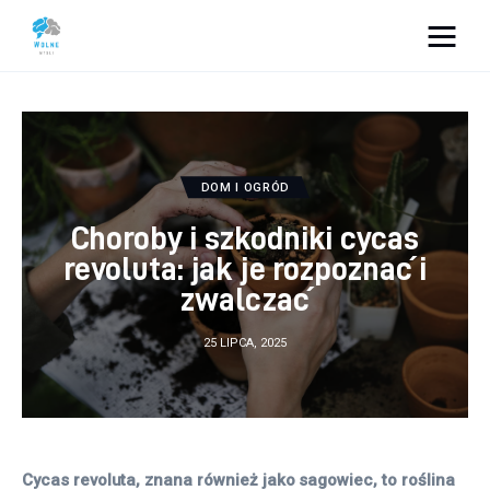
Vacation Dreams
Lifestyle
DOM I OGRÓD
Biznes
Choroby i szkodniki cycas
Dom i ogród
revoluta: jak je rozpoznać i
zwalczać
Uroda
25 LIPCA, 2025
Zdrowie
Więcej
Cycas revoluta, znana również jako sagowiec, to roślina 