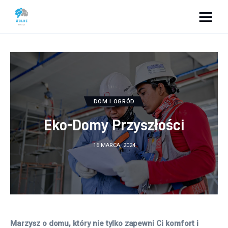
Vacation Dreams
Lifestyle
Biznes
DOM I OGRÓD
Dom i ogród
Eko-Domy Przyszłości
Uroda
16 MARCA, 2024
Zdrowie
Więcej
Marzysz o domu, który nie tylko zapewni Ci komfort i 