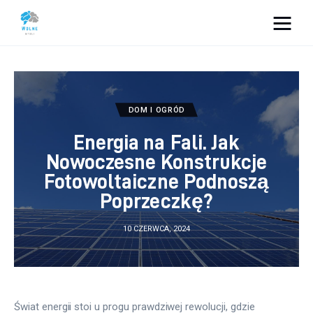
Vacation Dreams
Lifestyle
DOM I OGRÓD
Biznes
Energia na Fali. Jak
Nowoczesne Konstrukcje
Dom i ogród
Fotowoltaiczne Podnoszą
Poprzeczkę?
Uroda
10 CZERWCA, 2024
Zdrowie
Więcej
Świat energii stoi u progu prawdziwej rewolucji, gdzie 