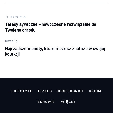
Nawigacja wpisu
PREVIOUS
Tarasy żywiczne – nowoczesne rozwiązanie do
Twojego ogrodu
NEXT
Najrzadsze monety, które możesz znaleźć w swojej
kolekcji
LIFESTYLE
BIZNES
DOM I OGRÓD
URODA
ZDROWIE
WIĘCEJ