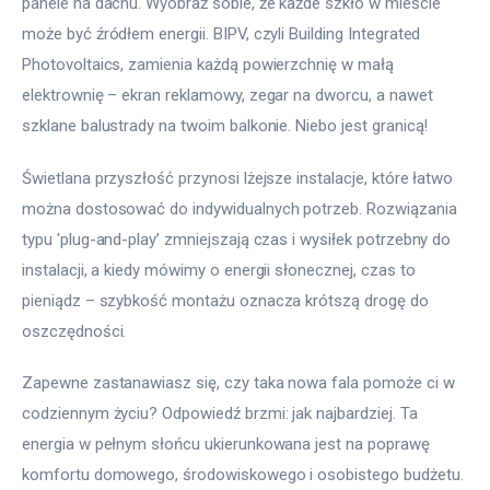
panele na dachu. Wyobraź sobie, że każde szkło w mieście 
może być źródłem energii. BIPV, czyli Building Integrated 
Photovoltaics, zamienia każdą powierzchnię w małą 
elektrownię – ekran reklamowy, zegar na dworcu, a nawet 
szklane balustrady na twoim balkonie. Niebo jest granicą!
Świetlana przyszłość przynosi lżejsze instalacje, które łatwo 
można dostosować do indywidualnych potrzeb. Rozwiązania 
typu 'plug-and-play’ zmniejszają czas i wysiłek potrzebny do 
instalacji, a kiedy mówimy o energii słonecznej, czas to 
pieniądz – szybkość montażu oznacza krótszą drogę do 
oszczędności.
Zapewne zastanawiasz się, czy taka nowa fala pomoże ci w 
codziennym życiu? Odpowiedź brzmi: jak najbardziej. Ta 
energia w pełnym słońcu ukierunkowana jest na poprawę 
komfortu domowego, środowiskowego i osobistego budżetu. 