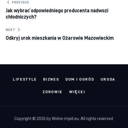
Nawigacja wpisu
PREVIOUS
Jak wybrać odpowiedniego producenta nadwozi
chłodniczych?
NEXT
Odkryj urok mieszkania w Ożarowie Mazowieckim
LIFESTYLE
BIZNES
DOM I OGRÓD
URODA
ZDROWIE
WIĘCEJ
Copyright © 2026 by Wolne-mysli.eu. All rights reserved.