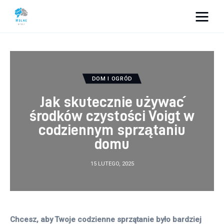
Vacation Dreams
Lifestyle
DOM I OGRÓD
Biznes
Jak skutecznie używać
środków czystości Voigt w
Dom i ogród
codziennym sprzątaniu
domu
Uroda
15 LUTEGO, 2025
Zdrowie
Więcej
Chcesz, aby Twoje codzienne sprzątanie było bardziej 