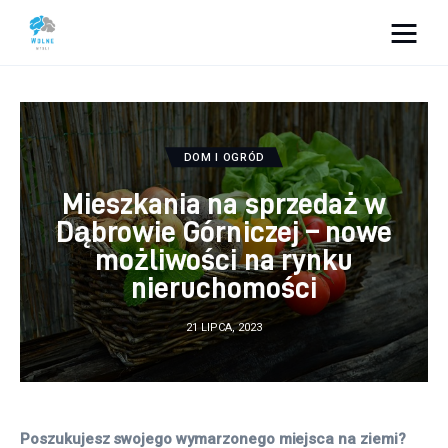
Vacation Dreams
Lifestyle
DOM I OGRÓD
Biznes
Mieszkania na sprzedaż w
Dąbrowie Górniczej – nowe
Dom i ogród
możliwości na rynku
nieruchomości
Uroda
21 LIPCA, 2023
Zdrowie
Więcej
Poszukujesz swojego wymarzonego miejsca na ziemi? 