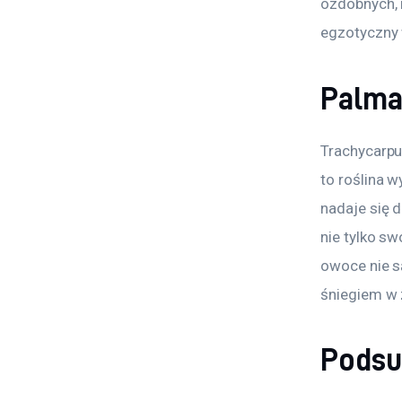
ozdobnych, 
egzotyczny 
Palma
Trachycarpu
to roślina 
nadaje się d
nie tylko s
owoce nie są
śniegiem w
Pods