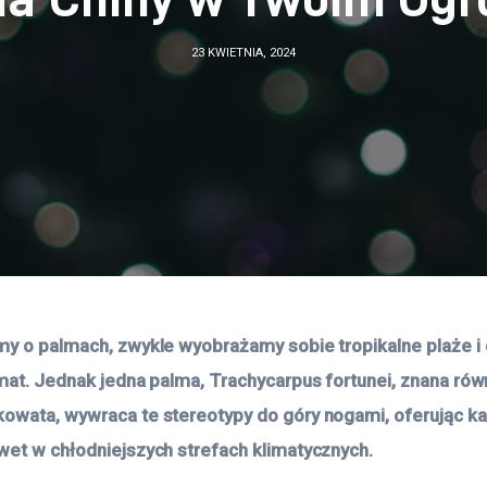
23 KWIETNIA, 2024
my o palmach, zwykle wyobrażamy sobie tropikalne plaże i c
imat. Jednak jedna palma, Trachycarpus fortunei, znana równ
owata, wywraca te stereotypy do góry nogami, oferując k
wet w chłodniejszych strefach klimatycznych.