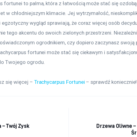
s fortunei to palma, która z łatwością może stać się ozdob
et w chłodniejszym klimacie. Jej wytrzymałość, nieskompl
 i egzotyczny wygląd sprawiają, że coraz więcej osób decyduj
e tego akcentu do swoich zielonych przestrzeni. Niezależni
doświadczonym ogrodnikiem, czy dopiero zaczynasz swoją 
Trachycarpus fortunei może stać się ciekawym i satysfakcjo
do Twojego ogrodu.
z się więcej – 
Trachycarpus Fortunei
 – sprawdź koniecznie!
acja wpisu
 – Twój Zysk
Drzewa Oliwne – 
Śr