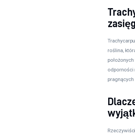
Trach
zasięg
Trachycarpu
roślina, kt
położonych 
odporności 
pragnących 
Dlacze
wyjąt
Rzeczywiście