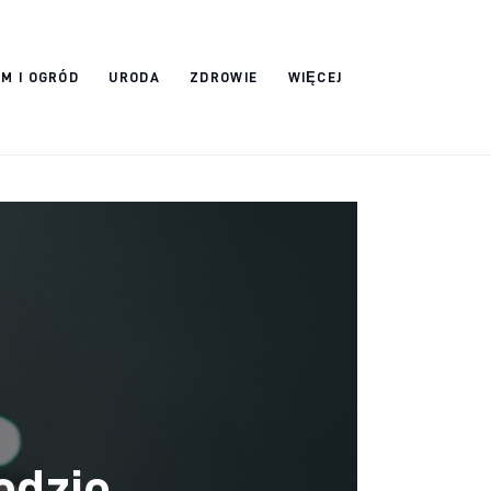
M I OGRÓD
URODA
ZDROWIE
WIĘCEJ
odzie