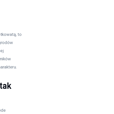
tkowatą, to 
grodów 
ej 
ników 
rakteru. 
 tak
ede 