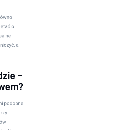
równo 
ętać o 
salne 
iczyć, a 
zie –
stwem?
mi podobne 
rzy 
wów 