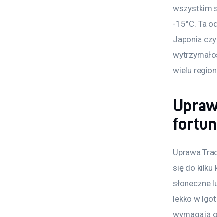
wszystkim s
-15°C. Ta od
Japonia czy
wytrzymałoś
wielu region
Upraw
fortun
Uprawa Trac
się do kilku
słoneczne l
lekko wilgot
wymagają ok