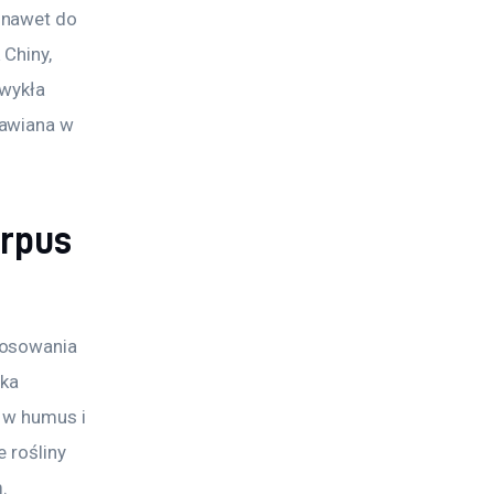
 nawet do 
Chiny, 
wykła 
awiana w 
arpus
tosowania 
ka 
 w humus i 
 rośliny 
. 