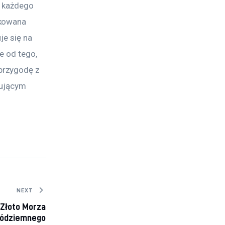
ą każdego 
ikowana 
e się na 
e od tego, 
przygodę z 
nującym 
 
NEXT
Złoto Morza
ódziemnego