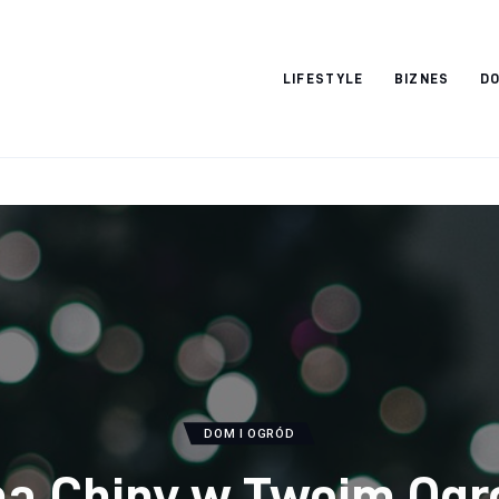
Vacation Dreams
LIFESTYLE
BIZNES
DO
DOM I OGRÓD
a Chiny w Twoim Ogr