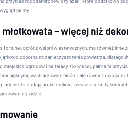
na przykład rododendronów czy azalii, które dodatkowo pod
wygląd palmy.
 młotkowata – więcej niż deko
s fortunei, oprócz walorów estetycznych, ma również inne za
wyjątkowo odporna na zanieczyszczenia powietrza, dlatego ś
o miejskich ogrodów i na tarasy. Co więcej, palma ta przyci
woimi pięknymi, wachlarzowymi liśćmi, ale również owocami.
 jadalne, to dodają uroku roślinie, zwłaszcza kiedy kontrast
 zimowym ogrodzie.
umowanie