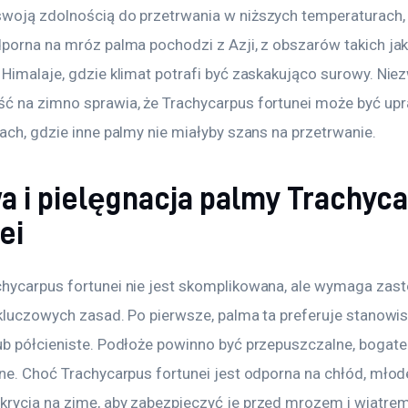
woją zdolnością do przetrwania w niższych temperaturach,
porna na mróz palma pochodzi z Azji, z obszarów takich jak 
 Himalaje, gdzie klimat potrafi być zaskakująco surowy. Niez
ć na zimno sprawia, że Trachycarpus fortunei może być upr
ach, gdzie inne palmy nie miałyby szans na przetrwanie.
a i pielęgnacja palmy Trachyc
ei
hycarpus fortunei nie jest skomplikowana, ale wymaga zas
 kluczowych zasad. Po pierwsze, palma ta preferuje stanowis
ub półcieniste. Podłoże powinno być przepuszczalne, bogate
ne. Choć Trachycarpus fortunei jest odporna na chłód, młode
rycia na zimę, aby zabezpieczyć je przed mrozem i wiatrem