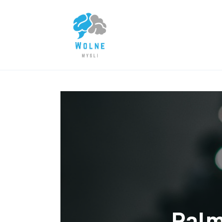
Lifestyle
Biznes
Dom i ogród
Uroda
Zdrowie
Więcej
Palm