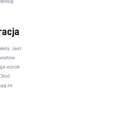
kreślą 
racja
lety. Jest 
wietnie 
ąga wzrok 
 Choć 
ują ze 