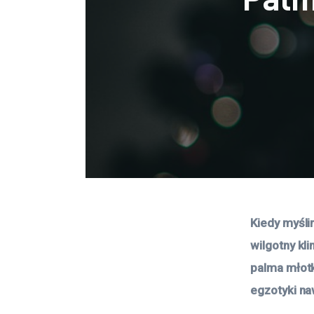
Kiedy myśli
wilgotny kl
palma młotk
egzotyki na