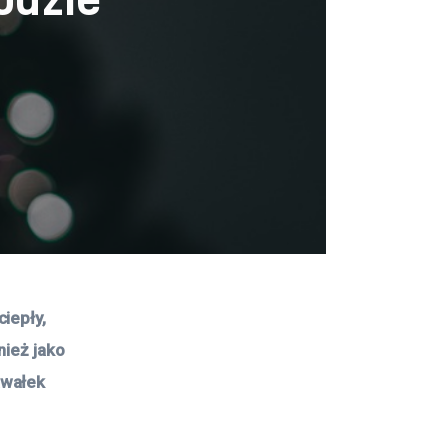
iepły, 
ież jako 
awałek 