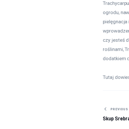
Trachycarpu
ogrodu, naw
pielęgnacja
wprowadzeni
czy jesteś 
roślinami, 
dodatkiem 
Tutaj dowies
Nawig
PREVIOUS
Skup Srebra