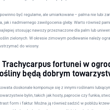
powinno być regularne, ale umiarkowane – palma nie lubi za
a, jak i nadmiernego zawilgocenia gleby. Warto również pami
najlepiej stosując nawozy przeznaczone dla palm lub uniwer
oślin zielonych. W okresie zimowym podlewanie należy ogran
wstrzymać do wiosny.
 Trachycarpus fortunei w ogrod
 rośliny będą dobrym towarzy
owata doskonale komponuje się z innymi roślinami lubiący
owarzystwie bylin, takich jak hosty, paprocie czy funkia, stwo
trast form i faktur. Można ją również sadzić w pobliżu krze