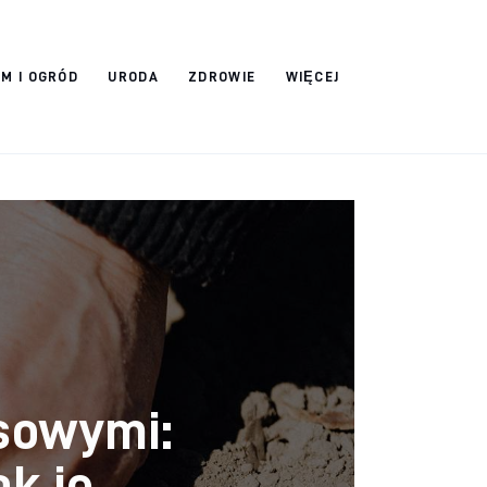
M I OGRÓD
URODA
ZDROWIE
WIĘCEJ
sowymi:
ak je