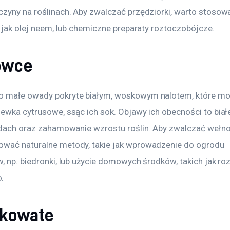
czyny na roślinach. Aby zwalczać przędziorki, warto stosowa
e jak olej neem, lub chemiczne preparaty roztoczobójcze.
owce
 małe owady pokryte białym, woskowym nalotem, które mo
ewka cytrusowe, ssąc ich sok. Objawy ich obecności to białe
pędach oraz zahamowanie wzrostu roślin. Aby zwalczać wełn
wać naturalne metody, takie jak wprowadzenie do ogrodu 
w, np. biedronki, lub użycie domowych środków, takich jak ro
.
kowate