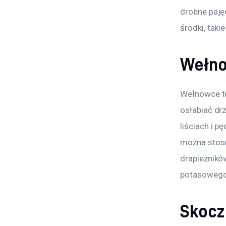
drobne paję
środki, taki
Wełn
Wełnowce to
osłabiać drz
liściach i 
można stoso
drapieżnikó
potasowego
Skocz