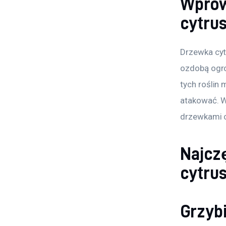
Wprow
cytru
Drzewka cytr
ozdobą ogro
tych roślin 
atakować. W
drzewkami 
Najcz
cytru
Grzybi