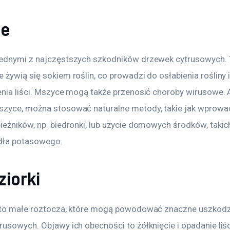
ce
ednymi z najczęstszych szkodników drzewek cytrusowych. 
żywią się sokiem roślin, co prowadzi do osłabienia rośliny i
enia liści. Mszyce mogą także przenosić choroby wirusowe. 
zyce, można stosować naturalne metody, takie jak wprowa
eżników, np. biedronki, lub użycie domowych środków, takich
dła potasowego.
ziorki
 to małe roztocza, które mogą powodować znaczne uszkodz
usowych. Objawy ich obecności to żółknięcie i opadanie liśc