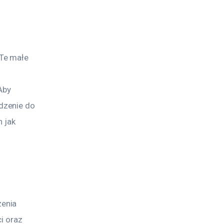
Te małe 
 
Aby 
dzenie do 
 jak 
enia 
i oraz 