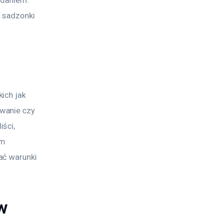
adaniem. 
 sadzonki 
ich jak 
wanie czy 
ści, 
m 
ać warunki 
w