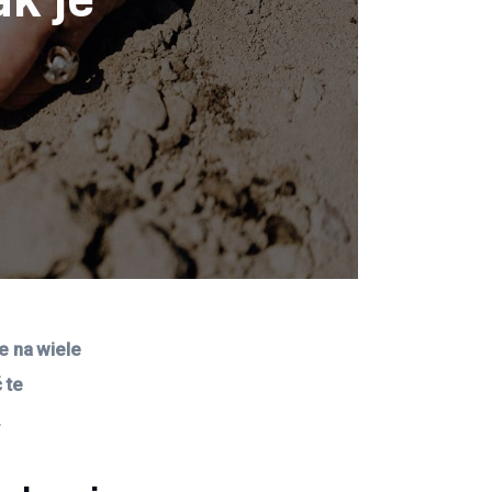
 na wiele 
 te 
.