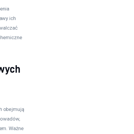
enia 
awy ich 
zwalczać 
 chemiczne 
owych
h obejmują 
i owadów, 
eem. Ważne 