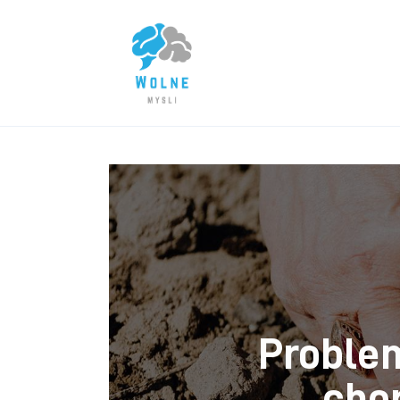
Lifestyle
Biznes
Dom i ogród
Uroda
Zdrowie
Więcej
Proble
chor