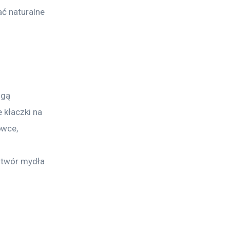
ć naturalne 
gą 
 kłaczki na 
owce, 
ztwór mydła 