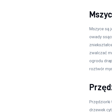
Mszy
Mszyce są j
owady ssące 
zniekształc
zwalczać ms
ogrodu drapi
roztwór my
Przęd
Przędziorki
drzewek cytr