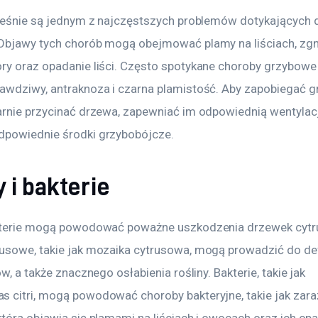
pleśnie są jednym z najczęstszych problemów dotykających 
Objawy tych chorób mogą obejmować plamy na liściach, zgni
ry oraz opadanie liści. Często spotykane choroby grzybowe 
awdziwy, antraknoza i czarna plamistość. Aby zapobiegać g
arnie przycinać drzewa, zapewniać im odpowiednią wentylacj
powiednie środki grzybobójcze.
 i bakterie
kterie mogą powodować poważne uszkodzenia drzewek cytr
usowe, takie jak mozaika cytrusowa, mogą prowadzić do de
ów, a także znacznego osłabienia rośliny. Bakterie, takie jak 
 citri, mogą powodować choroby bakteryjne, takie jak zara