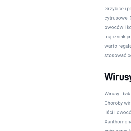
Grzybice i 
cytrusowe. 
owoców i ko
mączniak pr
warto regul
stosować od
Wirusy
Wirusy i ba
Choroby wir
liści i owoc
Xanthomonas