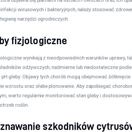
która objawia się plamami na liściach i owocach oraz ich op
 infekcji wirusowych i bakteryjnych, należy stosować zdrowe
 higienę narzędzi ogrodniczych.
by fizjologiczne
jologiczne wynikają z nieodpowiednich warunków uprawy, tak
kładników odżywczych, nadmierne lub niedostateczne podle
 pH gleby. Objawy tych chorób mogą obejmować żółknięcie li
 wzrostu oraz słabe plonowanie. Aby zapobiegać chorobo
nym, warto regularnie monitorować stan gleby i dostosowyw
trzeb roślin.
znawanie szkodników cytrusó