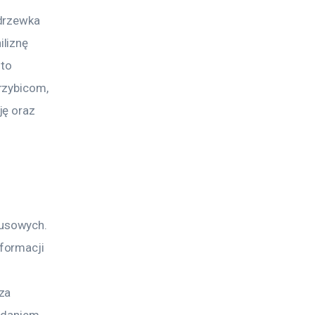
drzewka 
liznę 
to 
rzybicom, 
ę oraz 
usowych. 
formacji 
za 