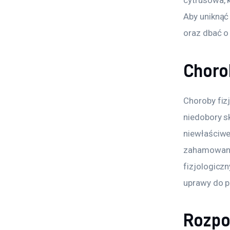
cytrusowa, 
Aby uniknąć
oraz dbać o
Choro
Choroby fiz
niedobory s
niewłaściwe
zahamowanie
fizjologicz
uprawy do po
Rozpo