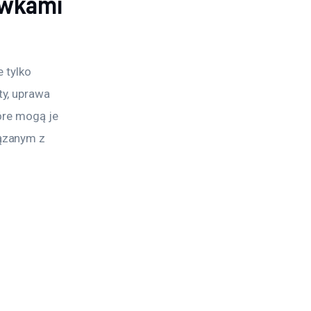
ewkami
 tylko 
y, uprawa 
óre mogą je 
ązanym z 