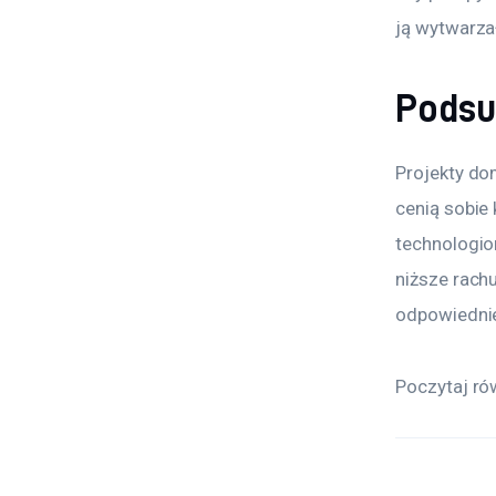
ją wytwarza
Pods
Projekty do
cenią sobie
technologio
niższe rach
odpowiednie
Poczytaj ró