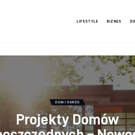
Vacation Dreams
LIFESTYLE
BIZNES
DO
DOM I OGRÓD
Projekty Domów
ooszczędnych – Nowo