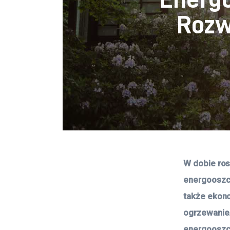
Rozw
W dobie ros
energooszcz
także ekono
ogrzewanie.
energooszcz