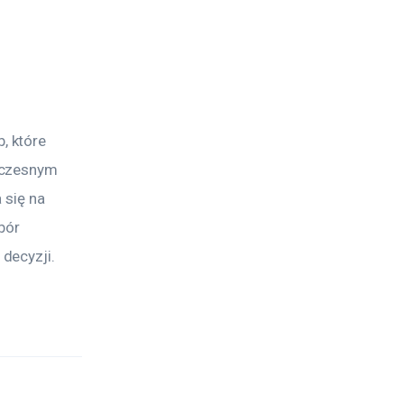
 które 
oczesnym 
 się na 
bór 
decyzji.