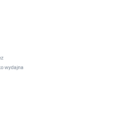
 
 
ez 
ko wydajna 