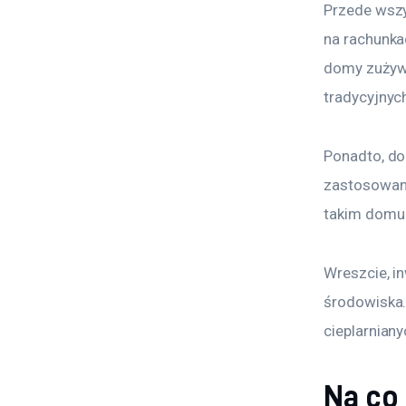
Przede wsz
na rachunka
domy zużywa
tradycyjnyc
Ponadto, do
zastosowani
takim domu j
Wreszcie, i
środowiska.
cieplarniany
Na co