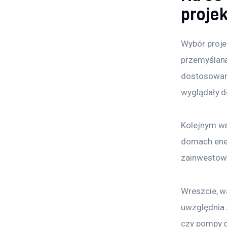
proje
Wybór proje
przemyślana
dostosowany
wyglądały d
Kolejnym w
domach ener
zainwestowa
Wreszcie, w
uwzględnia 
czy pompy ci