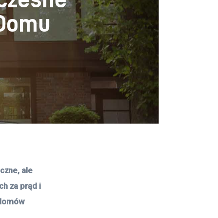
 Domu
zne, ale 
 za prąd i 
 domów 