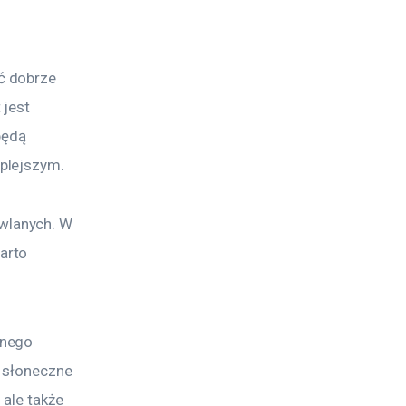
?
ć dobrze 
jest 
ędą 
plejszym.
wlanych. W 
arto 
dnego 
 słoneczne 
ale także 