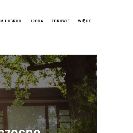
M I OGRÓD
URODA
ZDROWIE
WIĘCEJ
czesne