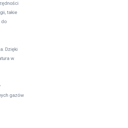
zędności 
i, takie 
 do 
. Dzięki 
tura w 
 
iwych gazów 