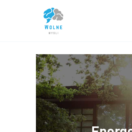
Lifestyle
Biznes
Dom i ogród
Uroda
Zdrowie
Więcej
Energ