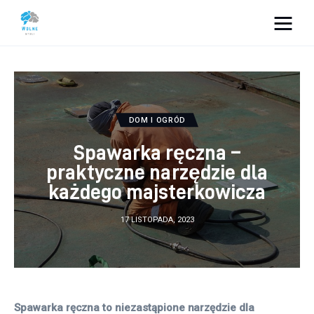
Vacation Dreams
Lifestyle
DOM I OGRÓD
Biznes
Spawarka ręczna –
Dom i ogród
praktyczne narzędzie dla
każdego majsterkowicza
Uroda
17 LISTOPADA, 2023
Zdrowie
Więcej
Spawarka ręczna to niezastąpione narzędzie dla 