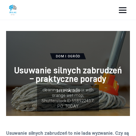
Vacation Dreams
Lifestyle
Biznes
DOM I OGRÓD
Usuwanie silnych zabrudzeń
Dom i ogród
– praktyczne porady
Uroda
16 LIPCA, 2023
Zdrowie
Więcej
Usuwanie silnych zabrudzeń to nie lada wyzwanie. Czy są 