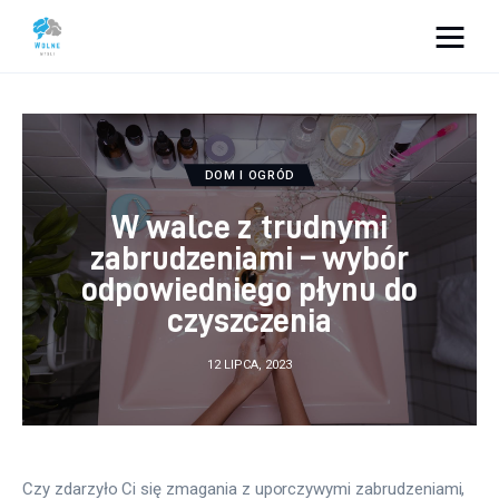
Vacation Dreams
Lifestyle
DOM I OGRÓD
Biznes
W walce z trudnymi
zabrudzeniami – wybór
Dom i ogród
odpowiedniego płynu do
czyszczenia
Uroda
12 LIPCA, 2023
Zdrowie
Więcej
Czy zdarzyło Ci się zmagania z uporczywymi zabrudzeniami, 