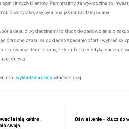
 opinii innych klientów. Pamiętajmy, że wykładzina to inwesty
robić wszystko, aby była ona jak najbardziej udana.
bór sklepu z wykładzinami to klucz do zadowolenia z zakup
cić trochę czasu na dokładne zbadanie ofert i wybrać sklep,
e oczekiwania. Pamiętajmy, że komfort i estetyka naszego w
szej decyzji.
wnież o 
wykładzina sklep
 właśnie tutaj. 
acja wpisu
ować letnią kołdrę,
Oświetlenie – klucz do
ała swoje