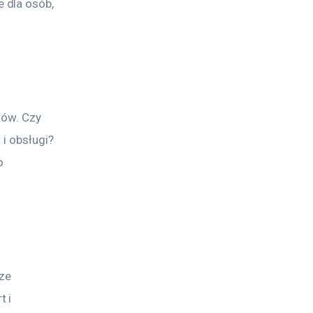
 dla osób, 
tów. Czy 
i obsługi? 
o 
ze 
 i 