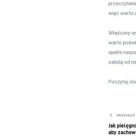
przeczytanie
więc warto z
Właściwy wy
warto poświę
spełni nasz
zależą od na
Poczytaj ró
Nawig
PREVIOUS
Jak pielęgn
aby zachow