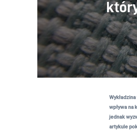
któr
Wykładzina 
wpływa na k
jednak wyzw
artykule po