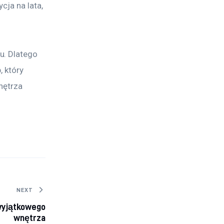
cja na lata, 
u. Dlatego 
 który 
nętrza 
NEXT
 wyjątkowego
wnętrza