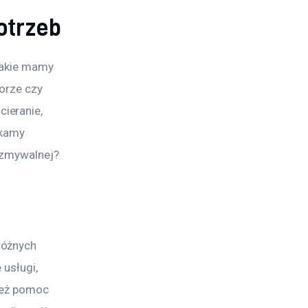
otrzeb
jakie mamy 
orze czy 
ieranie, 
ukamy 
o zmywalnej?
różnych 
usługi, 
ież pomoc 