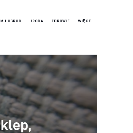
M I OGRÓD
URODA
ZDROWIE
WIĘCEJ
klep,