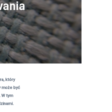
wania
, który 
y może być 
. W tym 
zinami.