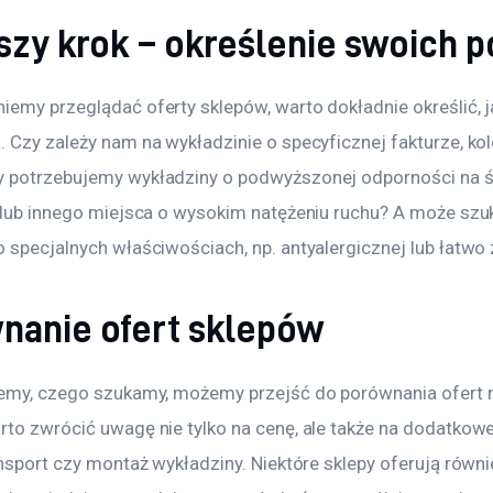
szy krok – określenie swoich p
iemy przeglądać oferty sklepów, warto dokładnie określić, 
 Czy zależy nam na wykładzinie o specyficznej fakturze, kol
 potrzebujemy wykładziny o podwyższonej odporności na śc
a lub innego miejsca o wysokim natężeniu ruchu? A może sz
o specjalnych właściwościach, np. antyalergicznej lub łatw
nanie ofert sklepów
iemy, czego szukamy, możemy przejść do porównania ofert 
to zwrócić uwagę nie tylko na cenę, ale także na dodatkowe 
ansport czy montaż wykładziny. Niektóre sklepy oferują równ