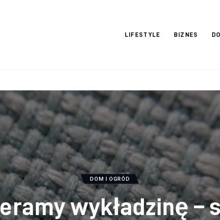
Vacation Dreams
LIFESTYLE
BIZNES
DO
DOM I OGRÓD
eramy wykładzinę – s