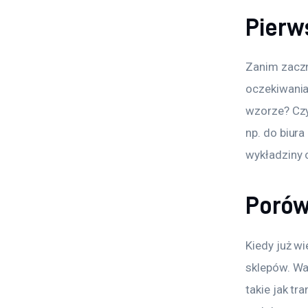
Pierw
Zanim zaczn
oczekiwania.
wzorze? Czy
np. do biur
wykładziny 
Porów
Kiedy już w
sklepów. War
takie jak tr