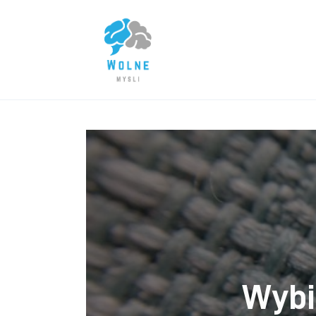
Lifestyle
Biznes
Dom i ogród
Uroda
Zdrowie
Więcej
Wybi