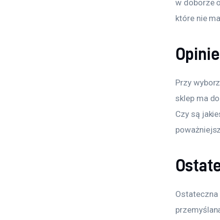
w doborze o
które nie m
Opinie
Przy wyborz
sklep ma dob
Czy są jaki
poważniejs
Ostat
Ostateczna 
przemyślana