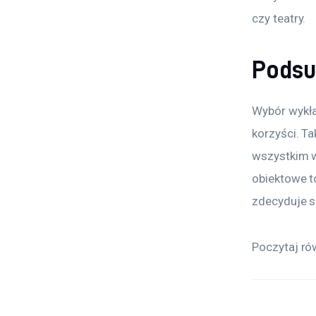
czy teatry.
Pods
Wybór wykła
korzyści. Ta
wszystkim w
obiektowe t
zdecyduje s
Poczytaj ró