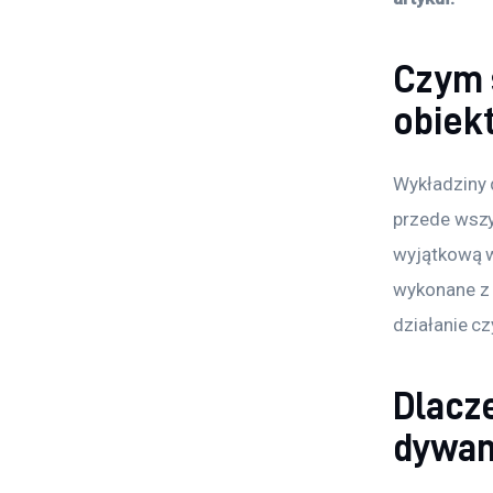
Czym 
obiek
Wykładziny 
przede wszy
wyjątkową w
wykonane z 
działanie c
Dlacz
dywan