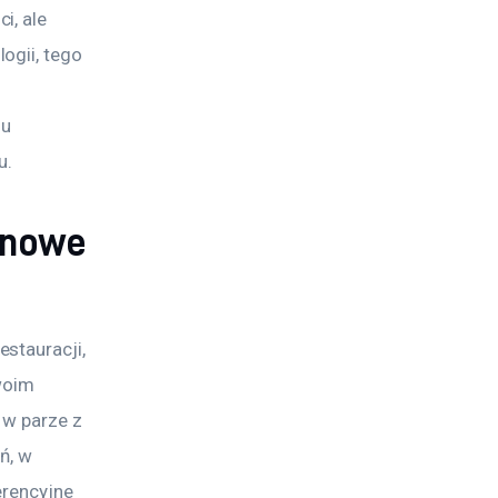
, ale 
ogii, tego 
u 
u.
anowe
stauracji, 
woim 
 w parze z 
, w 
erencyjne 