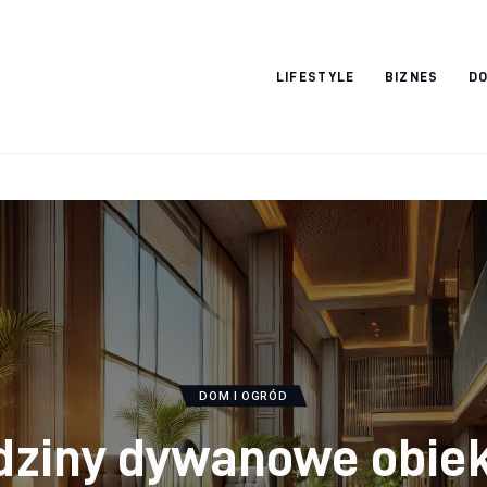
Vacation Dreams
LIFESTYLE
BIZNES
DO
DOM I OGRÓD
ziny dywanowe obie