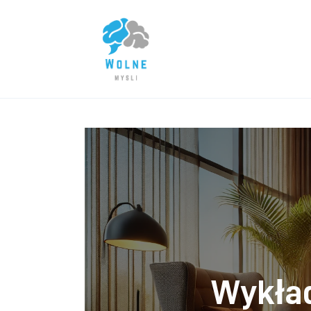
Lifestyle
Biznes
Dom i ogród
Uroda
Zdrowie
Więcej
Wykład