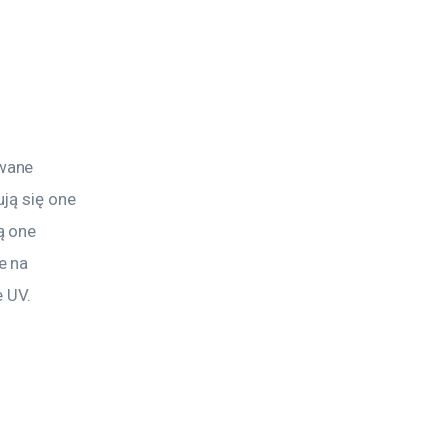
wane 
ją się one 
ą one 
e na 
e UV.