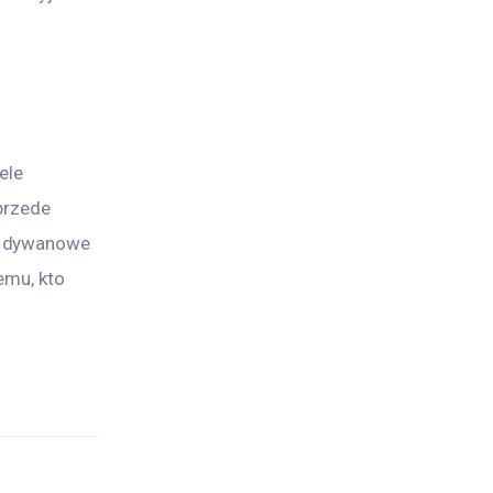
ele 
przede 
y dywanowe 
emu, kto 