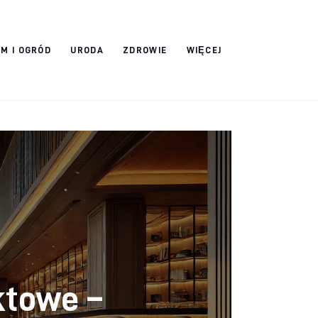
M I OGRÓD
URODA
ZDROWIE
WIĘCEJ
ktowe –