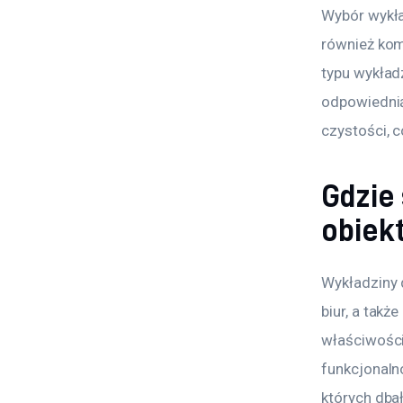
Wybór wykła
również kom
typu wykład
odpowiednią
czystości, 
Gdzie
obiek
Wykładziny 
biur, a tak
właściwości
funkcjonaln
których dbał