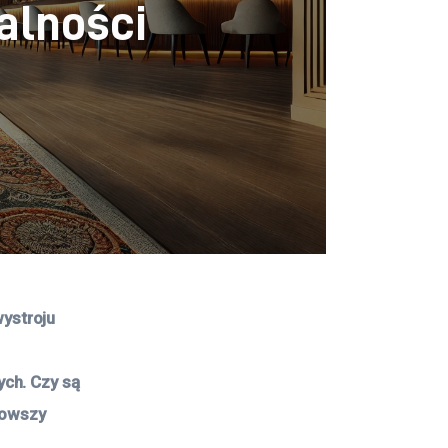
alności
ystroju 
ch. Czy są 
nowszy 