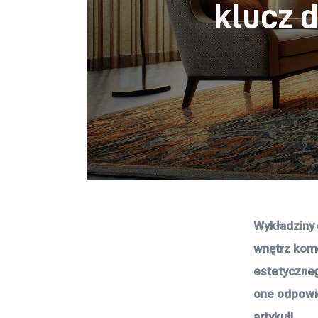
klucz 
Wykładziny
wnętrz komer
estetyczneg
one odpowie
artykuł!