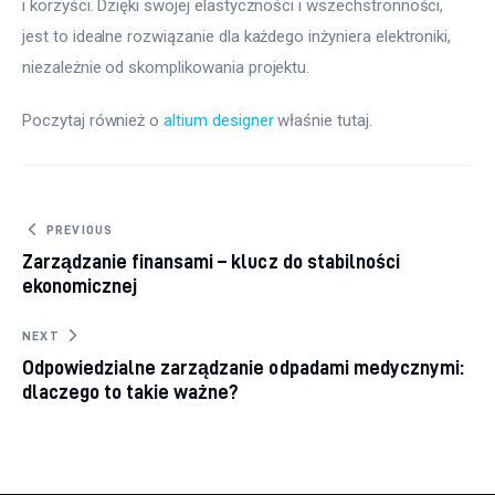
i korzyści. Dzięki swojej elastyczności i wszechstronności, 
jest to idealne rozwiązanie dla każdego inżyniera elektroniki, 
niezależnie od skomplikowania projektu.
Poczytaj również o 
altium designer
 właśnie tutaj. 
Nawigacja wpisu
PREVIOUS
Zarządzanie finansami – klucz do stabilności
ekonomicznej
NEXT
Odpowiedzialne zarządzanie odpadami medycznymi:
dlaczego to takie ważne?