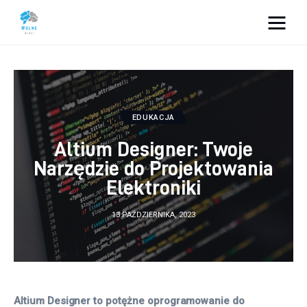
Vacation Dreams
Lifestyle
EDUKACJA
Biznes
Altium Designer: Twoje
Dom i ogród
Narzędzie do Projektowania
Elektroniki
Uroda
13 PAŹDZIERNIKA, 2023
Zdrowie
Więcej
Altium Designer to potężne oprogramowanie do 