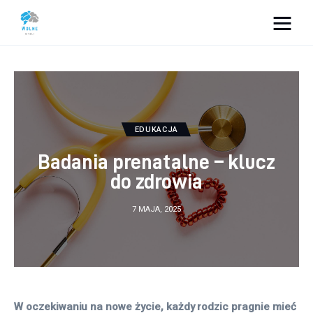
Vacation Dreams
Lifestyle
Biznes
EDUKACJA
Badania prenatalne – klucz
Dom i ogród
do zdrowia
Uroda
7 MAJA, 2025
Zdrowie
Więcej
W oczekiwaniu na nowe życie, każdy rodzic pragnie mieć 