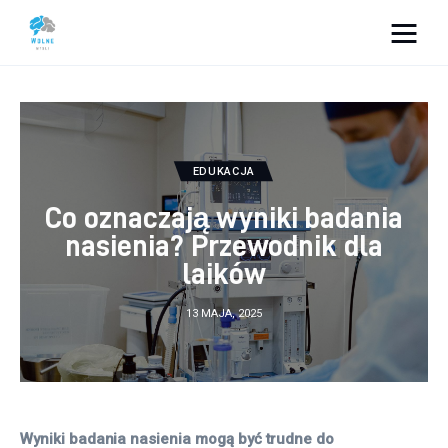
Vacation Dreams
Lifestyle
EDUKACJA
Biznes
Co oznaczają wyniki badania
Dom i ogród
nasienia? Przewodnik dla
laików
Uroda
13 MAJA, 2025
Zdrowie
Więcej
Wyniki badania nasienia mogą być trudne do 