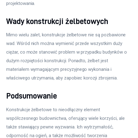
projektowania. 
Wady konstrukcji żelbetowych
Mimo wielu zalet, konstrukcje żelbetowe nie są pozbawione 
wad. Wśród nich można wymienić przede wszystkim duży 
ciężar, co może stanowić problem w przypadku budynków o 
dużym rozpiętości konstrukcji. Ponadto, żelbet jest 
materiałem wymagającym precyzyjnego wykonania i 
właściwego utrzymania, aby zapobiec korozji zbrojenia.
Podsumowanie
Konstrukcje żelbetowe to nieodłączny element 
współczesnego budownictwa, oferujący wiele korzyści, ale 
także stawiający pewne wyzwania. Ich wytrzymałość, 
odporność na ogień, a także możliwość tworzenia 