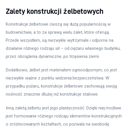
Zalety konstrukcji żelbetowych
Konstrukcje żelbetowe cieszą się dużą popularnością w 
budownictwie, a to za sprawą wielu zalet, które oferują. 
Przede wszystkim, są niezwykle wytrzymałe i odporne na 
działanie różnego rodzaju sił – od ciężaru własnego budynku, 
przez obciążenia dynamiczne, po trzęsienia ziemi. 
Dodatkowo, żelbet jest materiałem ognioodpornym, co jest 
niezwykle ważne z punktu widzenia bezpieczeństwa. W 
przypadku pożaru, konstrukcje żelbetowe zachowują swoją 
nośność znacznie dłużej niż konstrukcje stalowe.
Inną zaletą żelbetu jest jego plastyczność. Dzięki niej możliwe 
jest formowanie różnego rodzaju elementów konstrukcyjnych 
o zróżnicowanych kształtach, co pozwala na swobodę 