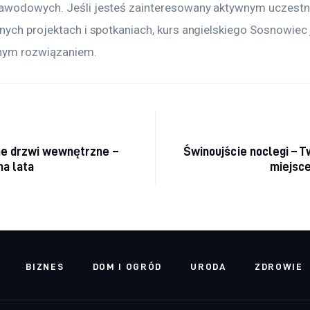
awodowych. Jeśli jesteś zainteresowany aktywnym uczest
ych projektach i spotkaniach, kurs angielskiego Sosnowiec j
lnym rozwiązaniem.
acja wpisu
e drzwi wewnętrzne –
Świnoujście noclegi – T
na lata
miejsce
BIZNES
DOM I OGRÓD
URODA
ZDROWIE