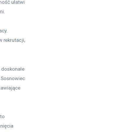
mość ułatwi 
mi.
cy. 
rekrutacji, 
o doskonałe 
o Sosnowiec 
tawiające 
to 
nięcia 