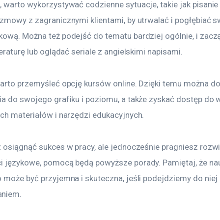
 warto wykorzystywać codzienne sytuacje, takie jak pisanie 
ozmowy z zagranicznymi klientami, by utrwalać i pogłębiać s
kową. Można też podejść do tematu bardziej ogólnie, i zacz
teraturę lub oglądać seriale z angielskimi napisami.
warto przemyśleć opcję kursów online. Dzięki temu można d
ia do swojego grafiku i poziomu, a także zyskać dostęp do w
ych materiałów i narzędzi edukacyjnych.
z osiągnąć sukces w pracy, ale jednocześnie pragniesz rozwi
i językowe, pomocą będą powyższe porady. Pamiętaj, że nau
 może być przyjemna i skuteczna, jeśli podejdziemy do niej z
niem.