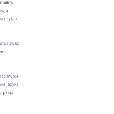
maili w 
woją 
ąć czytać 
ostosować 
ielu 
jać swoje 
ka języka 
 pasją i 