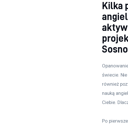
Kilka
angiel
aktyw
projek
Sosno
Opanowanie 
świecie. Ni
również poz
nauką angie
Ciebie. Dla
Po pierwsze