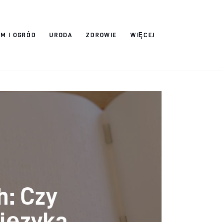
M I OGRÓD
URODA
ZDROWIE
WIĘCEJ
h: Czy
języka