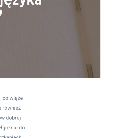
?
, co wiąże 
e również 
w dobrej 
yłącznie do 
otkaniach 