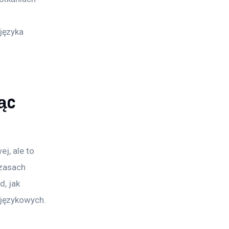
języka 
jąc
j, ale to 
czasach 
, jak 
 językowych.