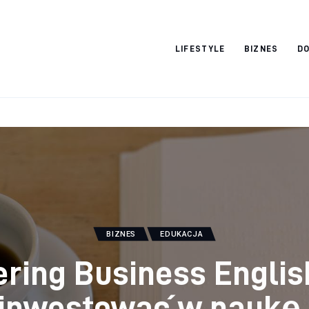
Vacation Dreams
LIFESTYLE
BIZNES
DO
BIZNES
EDUKACJA
ring Business Englis
 inwestować w naukę 