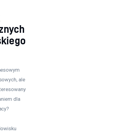
k
cznych
skiego
znesowym 
sowych, ale 
nteresowany 
aniem dla 
acy?
dowisku 