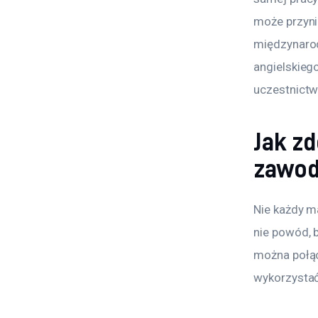
może przyni
międzynarod
angielskieg
uczestnictw
Jak zd
zawo
Nie każdy ma
nie powód, 
można połącz
wykorzystać