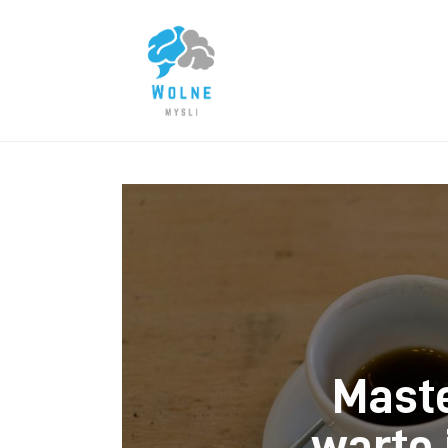
Lifestyle
Biznes
Dom i ogród
Uroda
Zdrowie
Więcej
Maste
warto