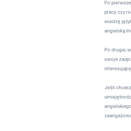
Po pierwsze,
pracy czy r
wiedzę języ
angielską li
Po drugie, 
swoje zajęc
interesując
Jeśli chces
umiejętnośc
angielskiego
zaangażowa