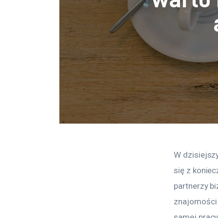
W dzisiejsz
się z koniec
partnerzy b
znajomości 
samej pracy