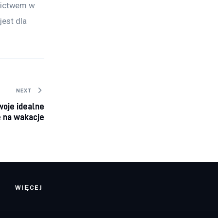
nictwem w 
est dla 
NEXT
woje idealne
 na wakacje
WIĘCEJ