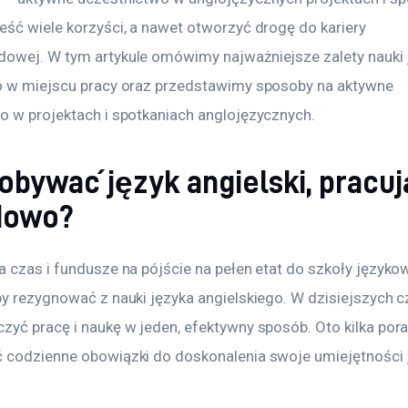
eść wiele korzyści, a nawet otworzyć drogę do kariery 
owej. W tym artykule omówimy najważniejsze zalety nauki 
o w miejscu pracy oraz przedstawimy sposoby na aktywne 
o w projektach i spotkaniach anglojęzycznych.
obywać język angielski, pracu
dowo?
 czas i fundusze na pójście na pełen etat do szkoły językowe
by rezygnować z nauki języka angielskiego. W dzisiejszych 
yć pracę i naukę w jeden, efektywny sposób. Oto kilka porad
 codzienne obowiązki do doskonalenia swoje umiejętności