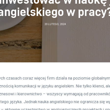
angielskiego w pracy
20 LUTEGO, 2024
ych czasach coraz więcej firm działa na poziomie globalnym
znością komunikacji w języku angielskim. Nie tylko klienci, al
iznesowi i kierownictwo – wszyscy wymagają od pracownikó
tego języka. Jednak nauka angielskiego nie ogranicza się w
 – aktywne uczestnictwo w anglojęzycznych projektach i sp