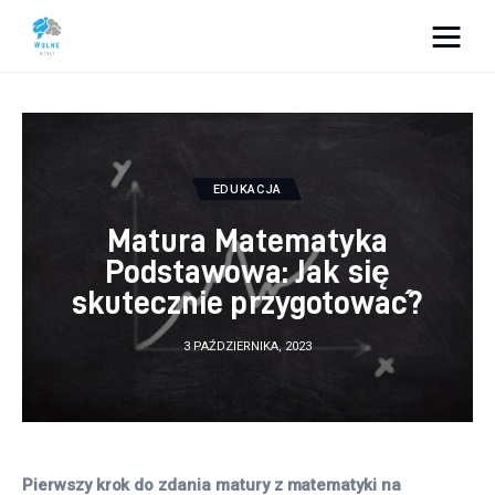
Vacation Dreams
Lifestyle
EDUKACJA
Biznes
Matura Matematyka
Dom i ogród
Podstawowa: Jak się
skutecznie przygotować?
Uroda
3 PAŹDZIERNIKA, 2023
Zdrowie
Więcej
Pierwszy krok do zdania matury z matematyki na 