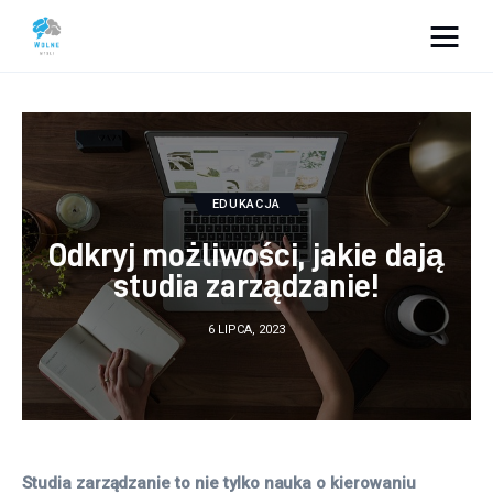
Vacation Dreams
Lifestyle
Biznes
EDUKACJA
Odkryj możliwości, jakie dają
Dom i ogród
studia zarządzanie!
Uroda
6 LIPCA, 2023
Zdrowie
Więcej
Studia zarządzanie to nie tylko nauka o kierowaniu 