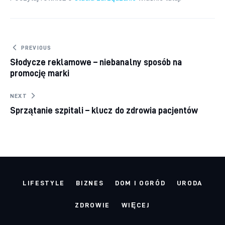
Nawigacja wpisu
PREVIOUS
Słodycze reklamowe – niebanalny sposób na
promocję marki
NEXT
Sprzątanie szpitali – klucz do zdrowia pacjentów
LIFESTYLE
BIZNES
DOM I OGRÓD
URODA
ZDROWIE
WIĘCEJ