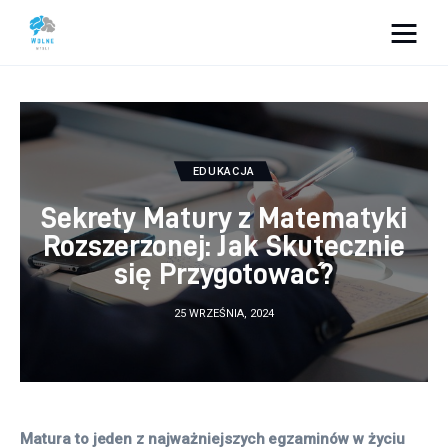
Vacation Dreams
Lifestyle
EDUKACJA
Biznes
Sekrety Matury z Matematyki
Dom i ogród
Rozszerzonej: Jak Skutecznie
się Przygotować?
Uroda
25 WRZEŚNIA, 2024
Zdrowie
Więcej
Matura to jeden z najważniejszych egzaminów w życiu 