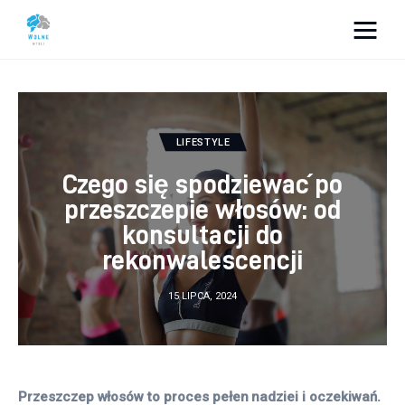
Vacation Dreams
Lifestyle
LIFESTYLE
Biznes
Czego się spodziewać po
przeszczepie włosów: od
Dom i ogród
konsultacji do
rekonwalescencji
Uroda
15 LIPCA, 2024
Zdrowie
Więcej
Przeszczep włosów to proces pełen nadziei i oczekiwań. 