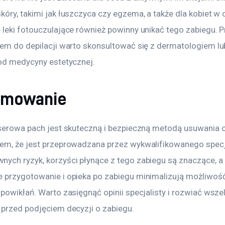
óry, takimi jak łuszczyca czy egzema, a także dla kobiet w 
 leki fotouczulające również powinny unikać tego zabiegu. P
iem do depilacji warto skonsultować się z dermatologiem lu
 od medycyny estetycznej.
umowanie
aserowa pach jest skuteczną i bezpieczną metodą usuwania o
em, że jest przeprowadzana przez wykwalifikowanego specja
ych ryzyk, korzyści płynące z tego zabiegu są znaczące, a 
 przygotowanie i opieka po zabiegu minimalizują możliwość
powikłań. Warto zasięgnąć opinii specjalisty i rozwiać wszel
 przed podjęciem decyzji o zabiegu.