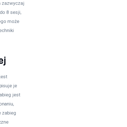
a zazwyczaj 
o 8 sesji, 
tego może 
echniki 
ej
est 
isuje je 
abieg jest 
naniu, 
e zabieg 
czne 