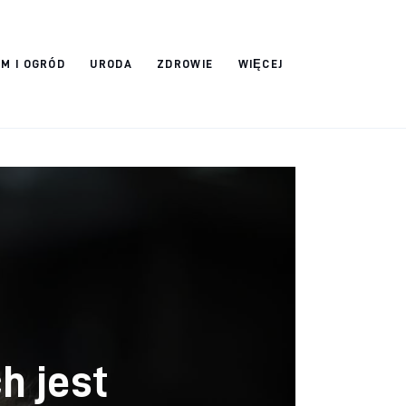
M I OGRÓD
URODA
ZDROWIE
WIĘCEJ
h jest