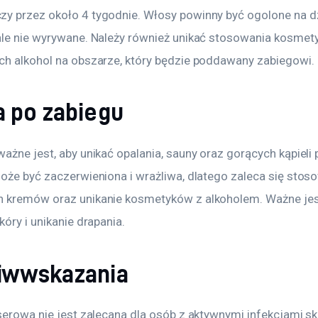
y przez około 4 tygodnie. Włosy powinny być ogolone na dz
ale nie wyrywane. Należy również unikać stosowania kosmet
ch alkohol na obszarze, który będzie poddawany zabiegowi.
a po zabiegu
ażne jest, aby unikać opalania, sauny oraz gorących kąpieli p
może być zaczerwieniona i wrażliwa, dlatego zaleca się stos
 kremów oraz unikanie kosmetyków z alkoholem. Ważne jes
kóry i unikanie drapania.
iwwskazania
serowa nie jest zalecana dla osób z aktywnymi infekcjami sk