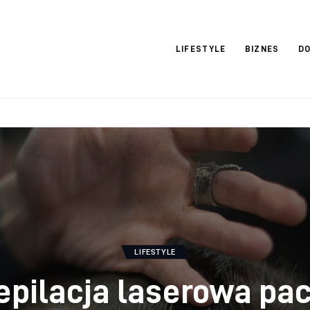
Vacation Dreams
LIFESTYLE
BIZNES
DO
LIFESTYLE
epilacja laserowa pac