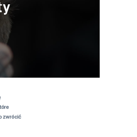
ty
 
tóre 
o zwrócić 