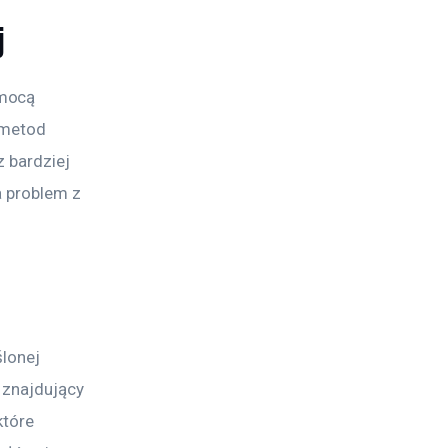
j
mocą 
 metod 
 bardziej 
a problem z 
lonej 
 znajdujący 
które 