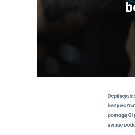
b
Depilacja l
bezpieczna?
pomogą Ci p
uwagę podc