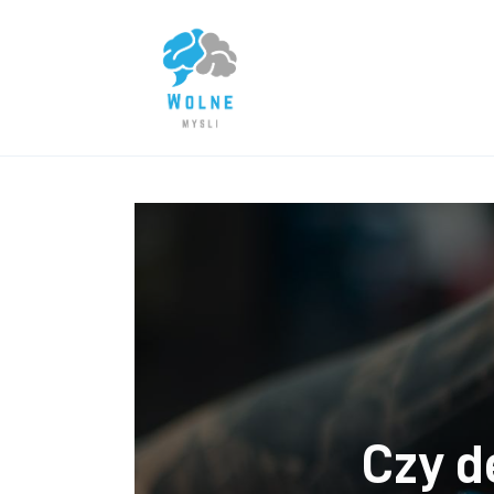
Lifestyle
Biznes
Dom i ogród
Uroda
Zdrowie
Więcej
Czy d