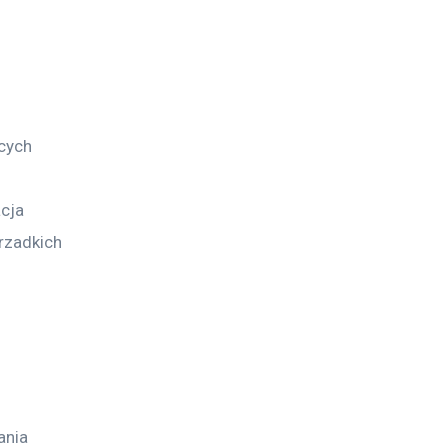
cych 
cja 
rzadkich 
ania 