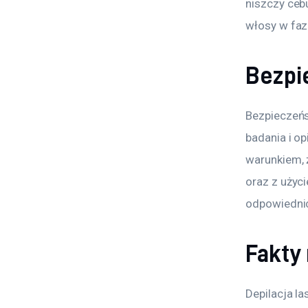
niszczy ceb
włosy w fazi
Bezpi
Bezpieczeńs
badania i op
warunkiem, 
oraz z użyc
odpowiednic
Fakty 
Depilacja l