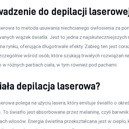
adzenie do depilacji laserowe
aserowa to metoda usuwania niechcianego owłosienia za po
anych wiązek światła. Jest to jedna z najskuteczniejszych
a rynku, oferująca długotrwałe efekty. Zabieg ten jest coraz
szczególnie wśród osób, które szukają trwałych rozwiązań n
 w różnych partiach ciała, w tym również pod pachami.
iała depilacja laserowa?
serowa polega na użyciu lasera, który emituje światło o okreś
i. To światło jest absorbowane przez melaninę, czyli barwnik
ach włosów. Energia świetlna przekształcana jest w ciepło, 