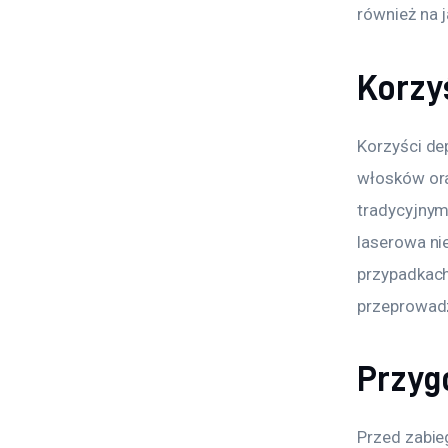
również na 
Korzyś
Korzyści dep
włosków ora
tradycyjnym
laserowa nie
przypadkach 
przeprowadz
Przyg
Przed zabie