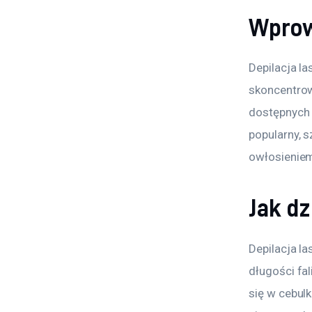
Wprow
Depilacja l
skoncentrow
dostępnych n
popularny, 
owłosieniem
Jak dz
Depilacja la
długości fal
się w cebulk