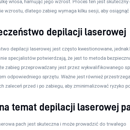
ulkę włosa, hamując jego wzrost. Proces ten jest skuteczny 
e wzrostu, dlatego zabieg wymaga kilku sesji, aby osiągnąć 
eczeństwo depilacji laserowej
two depilacji laserowej jest często kwestionowane, jednak l
inie specjalistów potwierdzają, że jest to metoda bezpieczn
że zabieg przeprowadzany jest przez wykwalifikowanego spe
iem odpowiedniego sprzętu. Ważne jest również przestrzega
h zaleceń przed i po zabiegu, aby zminimalizować ryzyko po
na temat depilacji laserowej p
aserowa pach jest skuteczna i może prowadzić do trwałego 