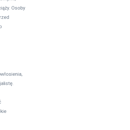
ciąży. Osoby 
rzed 
b 
włosienia, 
listę. 
 
kie 