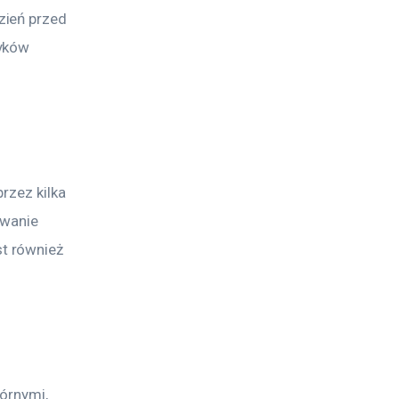
ień przed 
yków 
rzez kilka 
owanie 
t również 
órnymi, 