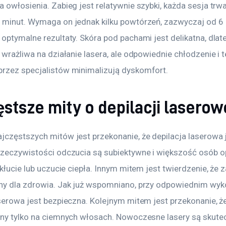
 owłosienia. Zabieg jest relatywnie szybki, każda sesja trw
 minut. Wymaga on jednak kilku powtórzeń, zazwyczaj od 6 d
 optymalne rezultaty. Skóra pod pachami jest delikatna, dla
 wrażliwa na działanie lasera, ale odpowiednie chłodzenie i t
rzez specjalistów minimalizują dyskomfort.
stsze mity o depilacji laserow
jczęstszych mitów jest przekonanie, że depilacja laserowa j
rzeczywistości odczucia są subiektywne i większość osób op
ukłucie lub uczucie ciepła. Innym mitem jest twierdzenie, że z
ny dla zdrowia. Jak już wspomniano, przy odpowiednim wyko
aserowa jest bezpieczna. Kolejnym mitem jest przekonanie, ż
zny tylko na ciemnych włosach. Nowoczesne lasery są skute