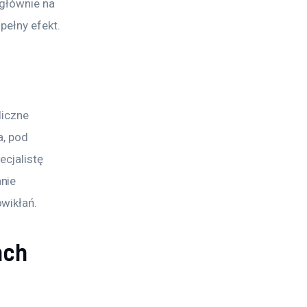
głównie na 
pełny efekt.
iczne 
a, pod 
cjalistę 
nie 
wikłań.
ach