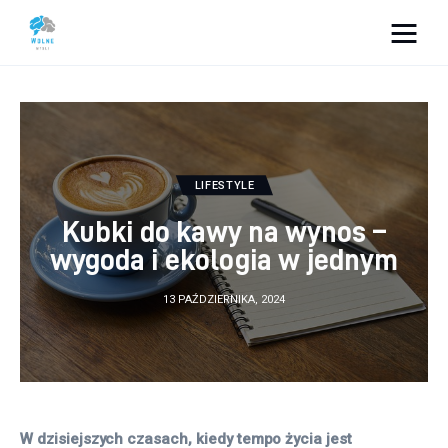
Vacation Dreams
Lifestyle
Biznes
LIFESTYLE
Kubki do kawy na wynos –
Dom i ogród
wygoda i ekologia w jednym
Uroda
13 PAŹDZIERNIKA, 2024
Zdrowie
Więcej
W dzisiejszych czasach, kiedy tempo życia jest 