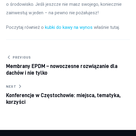
o środowisko. Jeśli jeszcze nie masz swojego, koniecznie 
zainwestuj w jeden – na pewno nie pożałujesz!
Poczytaj również o 
kubki do kawy na wynos
 właśnie tutaj. 
Nawigacja wpisu
PREVIOUS
Membrany EPDM – nowoczesne rozwiązanie dla
dachów i nie tylko
NEXT
Konferencje w Częstochowie: miejsca, tematyka,
korzyści