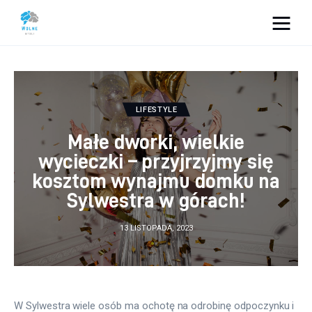
Vacation Dreams
Lifestyle
LIFESTYLE
Biznes
Małe dworki, wielkie
wycieczki – przyjrzyjmy się
Dom i ogród
kosztom wynajmu domku na
Sylwestra w górach!
Uroda
13 LISTOPADA, 2023
Zdrowie
Więcej
W Sylwestra wiele osób ma ochotę na odrobinę odpoczynku i 