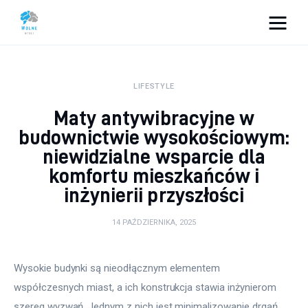
Vacation Dreams
LIFESTYLE
Lifestyle
Maty antywibracyjne w
Biznes
budownictwie wysokościowym:
niewidzialne wsparcie dla
Dom i ogród
komfortu mieszkańców i
inżynierii przyszłości
Uroda
14 PAŹDZIERNIKA, 2025
Zdrowie
Więcej
Wysokie budynki są nieodłącznym elementem 
współczesnych miast, a ich konstrukcja stawia inżynierom 
szereg wyzwań. Jednym z nich jest minimalizowanie drgań, 