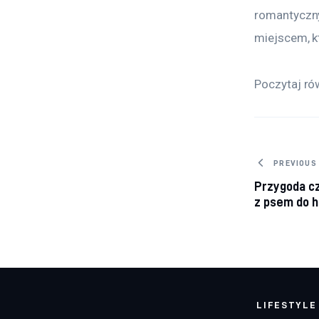
romantyczny
miejscem, k
Poczytaj ró
Nawig
PREVIOUS
Przygoda c
z psem do h
LIFESTYLE