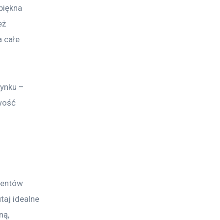
piękna 
ż 
 całe 
ynku – 
wość 
mentów 
taj idealne 
ną, 