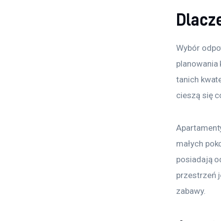
Dlacz
Wybór odpow
planowania 
tanich kwate
cieszą się 
Apartamenty
małych poko
posiadają od
przestrzeń j
zabawy. 