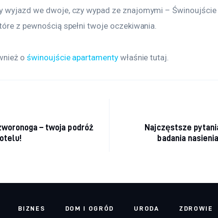
 wyjazd we dwoje, czy wypad ze znajomymi – Świnoujście 
tóre z pewnością spełni twoje oczekiwania.
wnież o 
świnoujście apartamenty
 właśnie tutaj. 
acja wpisu
zworonoga – twoja podróż
Najczęstsze pytani
otelu!
badania nasieni
BIZNES
DOM I OGRÓD
URODA
ZDROWIE