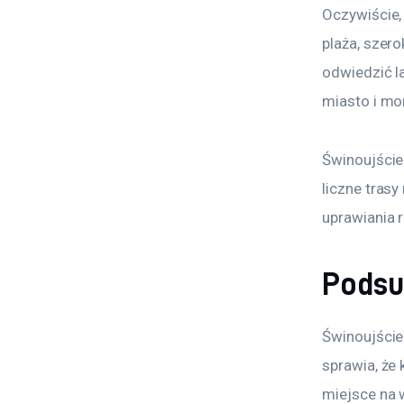
Oczywiście,
plaża, szer
odwiedzić la
miasto i mor
Świnoujście
liczne trasy
uprawiania 
Pods
Świnoujście
sprawia, że 
miejsce na w