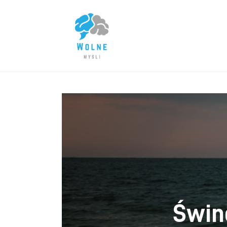
Lifestyle
Biznes
Dom i ogród
Uroda
Zdrowie
Więcej
Świn