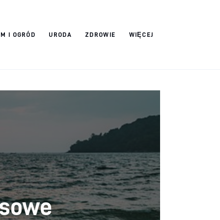
M I OGRÓD
URODA
ZDROWIE
WIĘCEJ
usowe