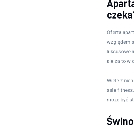
Apart
czeka
Oferta apar
względem st
luksusowe ap
ale za to w c
Wiele z nich
sale fitnes
może być ut
Świno