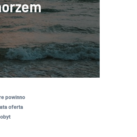
morzem
re powinno 
ata oferta 
obyt 