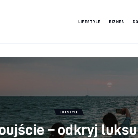
Vacation Dreams
LIFESTYLE
BIZNES
DO
LIFESTYLE
oujście – odkryj luks