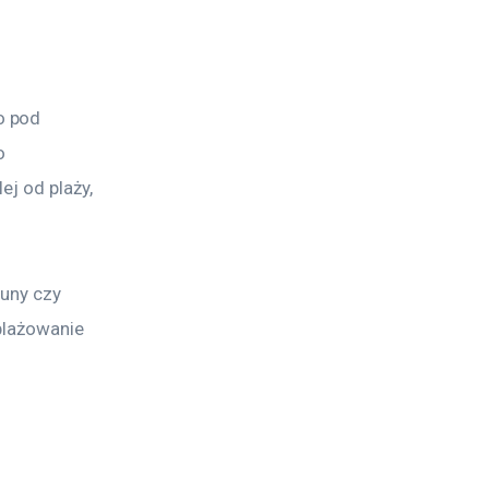
o pod 
o 
j od plaży, 
uny czy 
plażowanie 