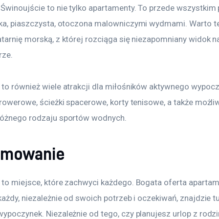
 Świnoujście to nie tylko apartamenty. To przede wszystkim 
oka, piaszczysta, otoczona malowniczymi wydmami. Warto te
tarnię morską, z której rozciąga się niezapomniany widok na
ze. 
 to również wiele atrakcji dla miłośników aktywnego wypocz
 rowerowe, ścieżki spacerowe, korty tenisowe, a także możli
różnego rodzaju sportów wodnych. 
umowanie
 to miejsce, które zachwyci każdego. Bogata oferta aparta
każdy, niezależnie od swoich potrzeb i oczekiwań, znajdzie tu
ypoczynek. Niezależnie od tego, czy planujesz urlop z rodzi