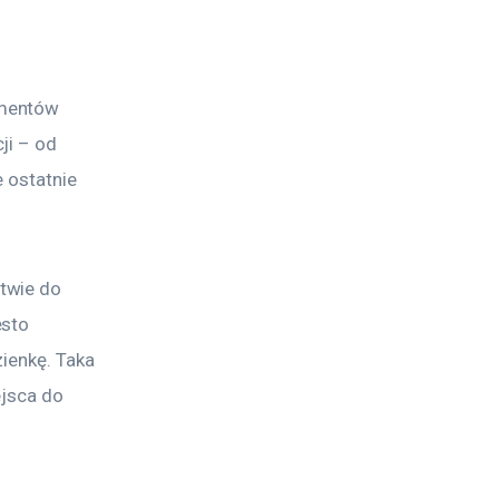
?
ementów 
ji – od 
 ostatnie 
twie do 
sto 
zienkę. Taka 
ejsca do 