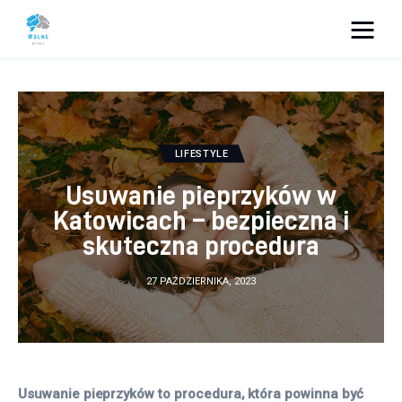
Vacation Dreams
Lifestyle
LIFESTYLE
Biznes
Usuwanie pieprzyków w
Dom i ogród
Katowicach – bezpieczna i
skuteczna procedura
Uroda
27 PAŹDZIERNIKA, 2023
Zdrowie
Więcej
Usuwanie pieprzyków to procedura, która powinna być 