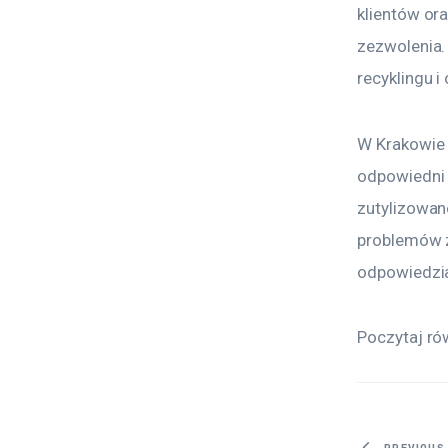
klientów ora
zezwolenia.
recyklingu 
W Krakowie p
odpowiedni 
zutylizowan
problemów z
odpowiedzial
Poczytaj ró
PREVIOUS