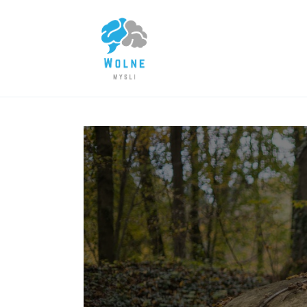
Lifestyle
Biznes
Dom i ogród
Uroda
Zdrowie
Więcej