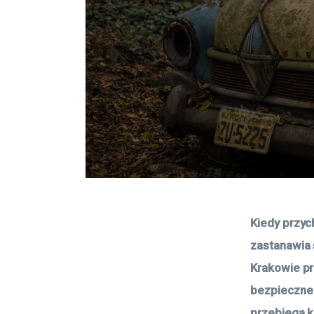
Kiedy przy
zastanawia 
Krakowie pr
bezpieczne 
przebiega k