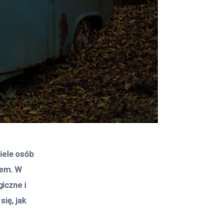
ele osób 
wem. W 
iczne i 
ię, jak 