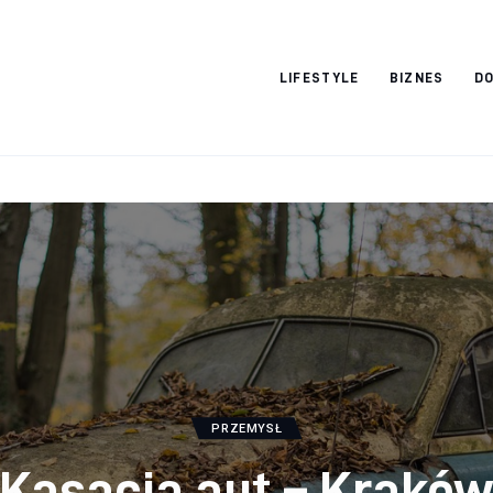
Vacation Dreams
LIFESTYLE
BIZNES
DO
PRZEMYSŁ
Kasacja aut – Krakó