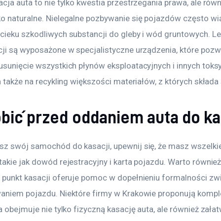
cja auta to nie tylko kwestia przestrzegania prawa, ale rów
o naturalne. Nielegalne pozbywanie się pojazdów często wią
cieku szkodliwych substancji do gleby i wód gruntowych. Le
cji są wyposażone w specjalistyczne urządzenia, które pozwa
usunięcie wszystkich płynów eksploatacyjnych i innych toks
a także na recykling większości materiałów, z których składa 
bić przed oddaniem auta do ka
z swój samochód do kasacji, upewnij się, że masz wszelkie
akie jak dowód rejestracyjny i karta pojazdu. Warto również
 punkt kasacji oferuje pomoc w dopełnieniu formalności zw
aniem pojazdu. Niektóre firmy w Krakowie proponują komp
a obejmuje nie tylko fizyczną kasację auta, ale również załat