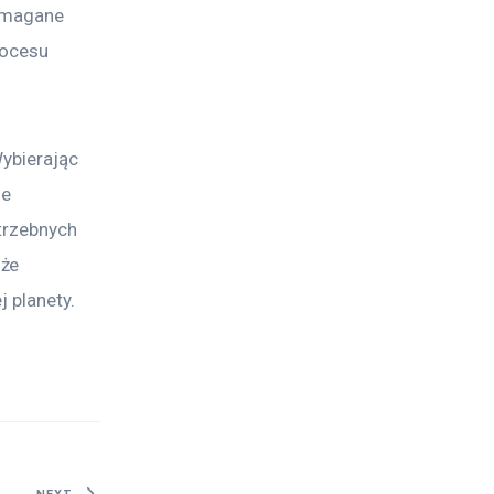
wymagane 
rocesu 
Wybierając 
e 
trzebnych 
że 
j planety.
NEXT