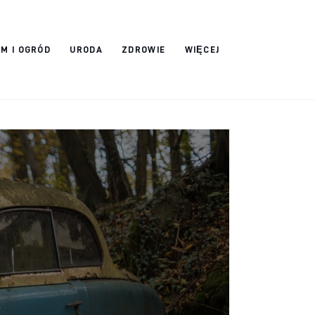
M I OGRÓD
URODA
ZDROWIE
WIĘCEJ
w