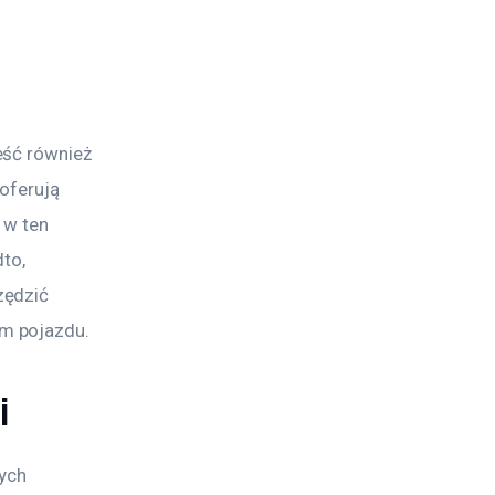
eść również 
oferują 
 w ten 
to, 
zędzić 
m pojazdu.
i
ych 