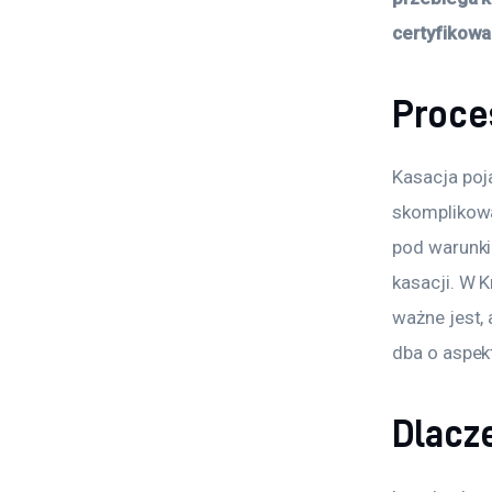
certyfikowa
Proce
Kasacja poj
skomplikowa
pod warunki
kasacji. W K
ważne jest,
dba o aspek
Dlacz