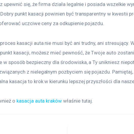
z upewnić się, że firma działa legalnie i posiada wszelkie 
 Dobry punkt kasacji powinien być transparentny w kwestii p
i oferować uczciwe ceny za odkupienie pojazdu.
roces kasacji auta nie musi być ani trudny, ani stresujący. 
punkt kasacji, możesz mieć pewność, że Twoje auto zostani
e w sposób bezpieczny dla środowiska, a Ty unikniesz niepo
wiązanych z nielegalnym pozbyciem się pojazdu. Pamiętaj, 
na kasacja to krok w kierunku lepszej przyszłości dla nasze
wnież o 
kasacja auta kraków
 właśnie tutaj. 