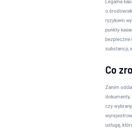
Legalna kasa
o środowisk
ryzykiem wy
punkty kasa
bezpieczne 
substancji, 
Co zro
Zanim oddas
dokumenty, t
czy wybrany
wyrejestrow
usługę, któr