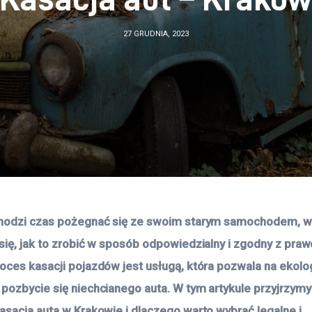
27 GRUDNIA, 2023
chodzi czas pożegnać się ze swoim starym samochodem, wi
się, jak to zrobić w sposób odpowiedzialny i zgodny z pra
oces kasacji pojazdów jest usługą, która pozwala na ekolog
pozbycie się niechcianego auta. W tym artykule przyjrzymy s
asacja auta w Krakowie i dlaczego warto wybrać legalne i 