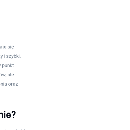
je się 
i szybki, 
 punkt 
w, ale 
nia oraz 
nie?