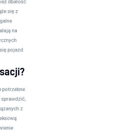
nież dbałość 
że się z 
galne 
lają na 
ycznych 
się pojazd.
sacji?
 potrzebne 
 sprawdzić, 
iązanych z 
leksową 
wienie 