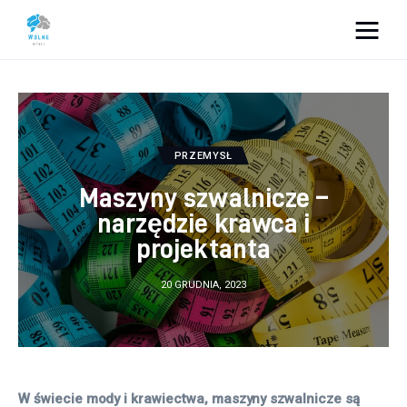
Vacation Dreams
Lifestyle
PRZEMYSŁ
Biznes
Maszyny szwalnicze –
Dom i ogród
narzędzie krawca i
projektanta
Uroda
20 GRUDNIA, 2023
Zdrowie
Więcej
W świecie mody i krawiectwa, maszyny szwalnicze są 