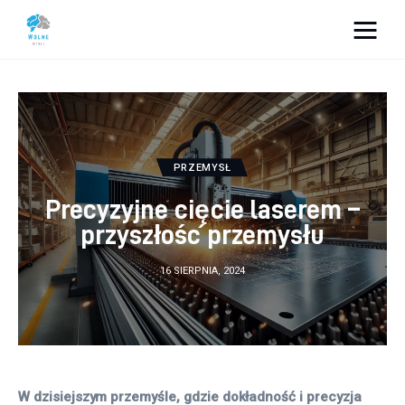
Vacation Dreams
Lifestyle
Biznes
PRZEMYSŁ
Precyzyjne cięcie laserem –
Dom i ogród
przyszłość przemysłu
Uroda
16 SIERPNIA, 2024
Zdrowie
Więcej
W dzisiejszym przemyśle, gdzie dokładność i precyzja 