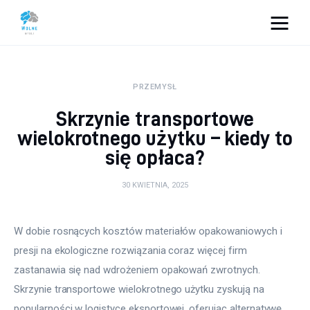
Vacation Dreams
PRZEMYSŁ
Lifestyle
Skrzynie transportowe
Biznes
wielokrotnego użytku – kiedy to
się opłaca?
Dom i ogród
30 KWIETNIA, 2025
Uroda
W dobie rosnących kosztów materiałów opakowaniowych i 
Zdrowie
presji na ekologiczne rozwiązania coraz więcej firm 
Więcej
zastanawia się nad wdrożeniem opakowań zwrotnych. 
Skrzynie transportowe wielokrotnego użytku zyskują na 
popularności w logistyce eksportowej, oferując alternatywę 