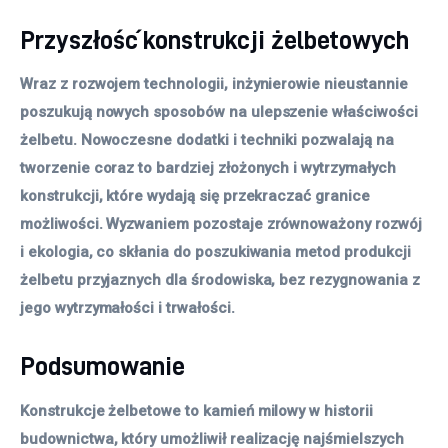
Przyszłość konstrukcji żelbetowych
Wraz z rozwojem technologii, inżynierowie nieustannie
poszukują nowych sposobów na ulepszenie właściwości
żelbetu. Nowoczesne dodatki i techniki pozwalają na
tworzenie coraz to bardziej złożonych i wytrzymałych
konstrukcji, które wydają się przekraczać granice
możliwości. Wyzwaniem pozostaje zrównoważony rozwój
i ekologia, co skłania do poszukiwania metod produkcji
żelbetu przyjaznych dla środowiska, bez rezygnowania z
jego wytrzymałości i trwałości.
Podsumowanie
Konstrukcje żelbetowe to kamień milowy w historii
budownictwa, który umożliwił realizację najśmielszych