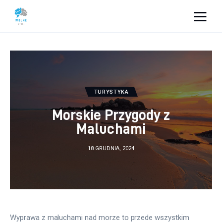
Vacation Dreams
Lifestyle
Biznes
TURYSTYKA
Morskie Przygody z
Dom i ogród
Maluchami
Uroda
18 GRUDNIA, 2024
Zdrowie
Więcej
Wyprawa z maluchami nad morze to przede wszystkim 