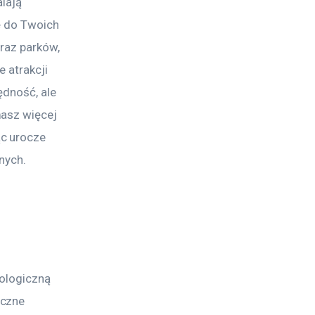
lają 
ę do Twoich 
raz parków, 
 atrakcji 
ędność, ale 
asz więcej 
c urocze 
znych.
ologiczną 
czne 