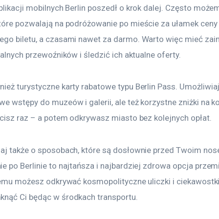
plikacji mobilnych Berlin poszedł o krok dalej. Często może
tóre pozwalają na podróżowanie po mieście za ułamek ceny
go biletu, a czasami nawet za darmo. Warto więc mieć zai
kalnych przewoźników i śledzić ich aktualne oferty.
ież turystyczne karty rabatowe typu Berlin Pass. Umożliwiaj
e wstępy do muzeów i galerii, ale też korzystne zniżki na k
acisz raz – a potem odkrywasz miasto bez kolejnych opłat.
aj także o sposobach, które są dosłownie przed Twoim nos
e po Berlinie to najtańsza i najbardziej zdrowa opcja przem
temu możesz odkrywać kosmopolityczne uliczki i ciekawostki,
nąć Ci będąc w środkach transportu.