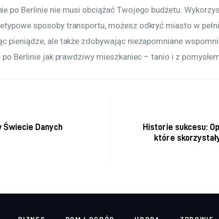
e po Berlinie nie musi obciążać Twojego budżetu. Wykorzys
etypowe sposoby transportu, możesz odkryć miasto w pełni, 
c pieniądze, ale także zdobywając niezapomniane wspomnie
ę po Berlinie jak prawdziwy mieszkaniec – tanio i z pomysłem
acja wpisu
 Świecie Danych
Historie sukcesu: Op
które skorzystały
BIZNES
DOM I OGRÓD
URODA
ZDROWIE