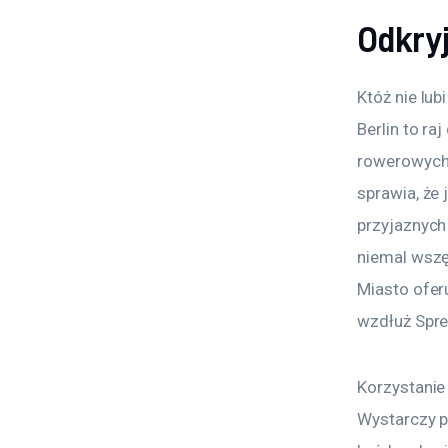
Odkry
Któż nie lub
Berlin to ra
rowerowych, 
sprawia, że 
przyjaznych
niemal wszę
Miasto oferu
wzdłuż Spre
Korzystanie
Wystarczy p