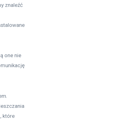
my znaleźć 
 
nstalowane 
ą one nie 
omunikację 
em. 
ieszczania 
 które 