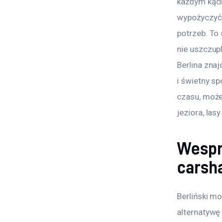
każdym kąci
wypożyczyć 
potrzeb. To 
nie uszczupl
Berlina znaj
i świetny s
czasu, może
jeziora, las
Wespr
carsh
Berliński m
alternatywę