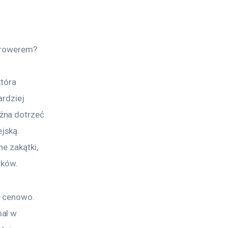
a rowerem? 
tóra 
rdziej 
żna dotrzeć 
jską. 
e zakątki, 
łków.
e cenowo. 
al w 