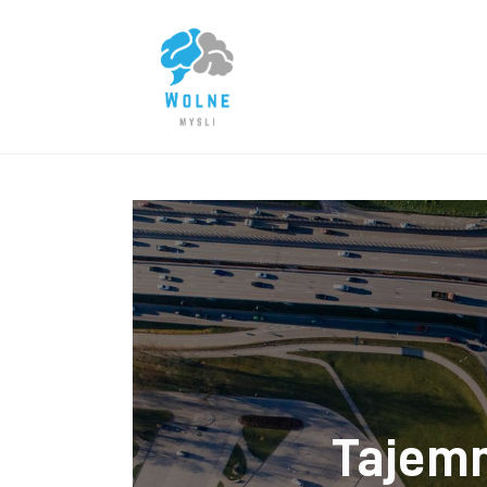
Lifestyle
Biznes
Dom i ogród
Uroda
Zdrowie
Więcej
Tajemn