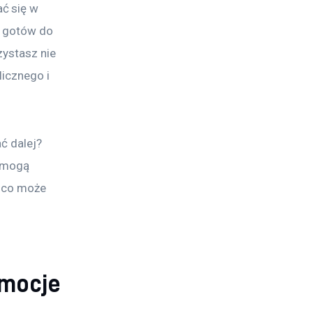
ć się w 
ś gotów do 
zystasz nie 
licznego i 
ć dalej? 
 mogą 
, co może 
romocje