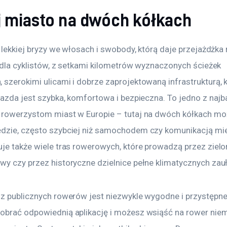
j miasto na dwóch kółkach
i lekkiej bryzy we włosach i swobody, którą daje przejażdżk
j dla cyklistów, z setkami kilometrów wyznaczonych ścieżek 
szerokimi ulicami i dobrze zaprojektowaną infrastrukturą, k
jazda jest szybka, komfortowa i bezpieczna. To jedno z najba
 rowerzystom miast w Europie – tutaj na dwóch kółkach mo
dzie, często szybciej niż samochodem czy komunikacją mie
je także wiele tras rowerowych, które prowadzą przez zielon
wy czy przez historyczne dzielnice pełne klimatycznych zau
 z publicznych rowerów jest niezwykle wygodne i przystępn
obrać odpowiednią aplikację i możesz wsiąść na rower niem