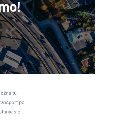
rmo!
można tu 
ransport po 
tanie się 