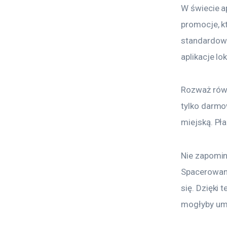
W świecie a
promocje, k
standardowe
aplikacje lo
Rozważ równ
tylko darmow
miejską. Pł
Nie zapomin
Spacerowani
się. Dzięki 
mogłyby umk