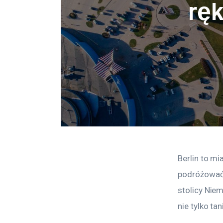
ręk
Berlin to mi
podróżować 
stolicy Niem
nie tylko tan