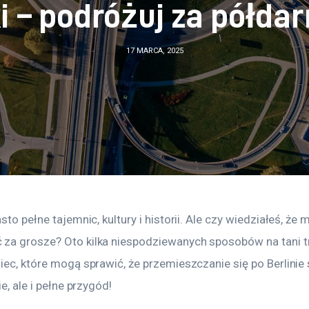
i – podróżuj za półda
17 MARCA, 2025
asto pełne tajemnic, kultury i historii. Ale czy wiedziałeś, że 
za grosze? Oto kilka niespodziewanych sposobów na tani t
iec, które mogą sprawić, że przemieszczanie się po Berlinie s
ie, ale i pełne przygód!