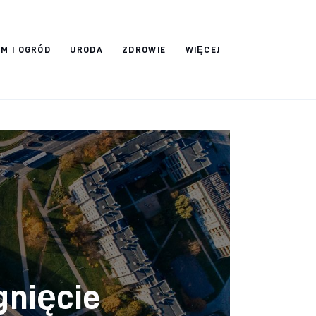
M I OGRÓD
URODA
ZDROWIE
WIĘCEJ
gnięcie