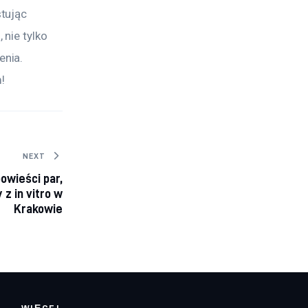
tując 
nie tylko 
nia. 
!
NEXT
owieści par,
 z in vitro w
Krakowie
WIĘCEJ