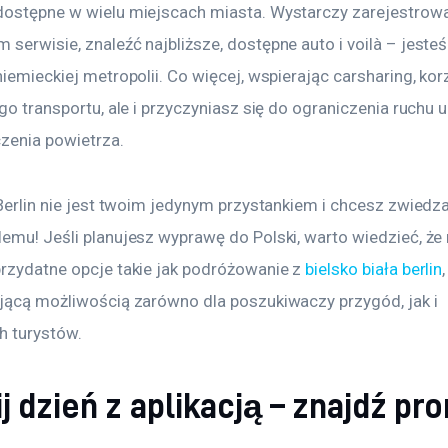
dostępne w wielu miejscach miasta. Wystarczy zarejestrowa
serwisie, znaleźć najbliższe, dostępne auto i voilà – jeste
niemieckiej metropolii. Co więcej, wspierając carsharing, kor
ego transportu, ale i przyczyniasz się do ograniczenia ruchu u
zenia powietrza.
 Berlin nie jest twoim jedynym przystankiem i chcesz zwiedza
lemu! Jeśli planujesz wyprawę do Polski, warto wiedzieć, że
przydatne opcje takie jak podróżowanie z 
bielsko biała berlin
ującą możliwością zarówno dla poszukiwaczy przygód, jak i 
 turystów.
j dzień z aplikacją – znajdź p