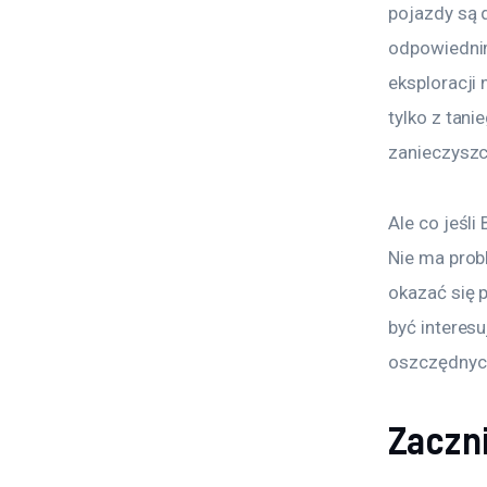
pojazdy są 
odpowiednim 
eksploracji 
tylko z tani
zanieczyszc
Ale co jeśli
Nie ma prob
okazać się 
być interes
oszczędnych
Zaczni