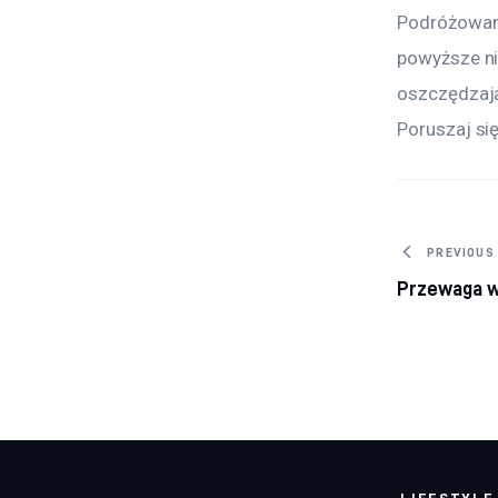
Podróżowani
powyższe ni
oszczędzają
Poruszaj si
Nawig
PREVIOUS
Przewaga w
LIFESTYLE