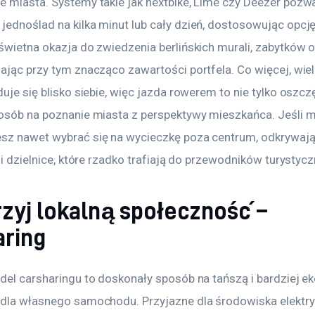
e miasta. Systemy takie jak nextbike, Lime czy Deezer pozwa
jednoślad na kilka minut lub cały dzień, dostosowując opcj
świetna okazja do zwiedzenia berlińskich murali, zabytków o
ając przy tym znacząco zawartości portfela. Co więcej, wiele
duje się blisko siebie, więc jazda rowerem to nie tylko oszcz
posób na poznanie miasta z perspektywy mieszkańca. Jeśli m
sz nawet wybrać się na wycieczkę poza centrum, odkrywają
y i dzielnice, które rzadko trafiają do przewodników turystyc
zyj lokalną społeczność –
aring
odel carsharingu to doskonały sposób na tańszą i bardziej ek
 dla własnego samochodu. Przyjazne dla środowiska elektry