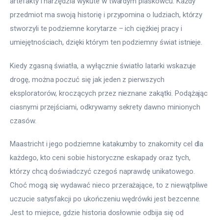
artefakty i narzędzia wykute w twardym piaskowcu. Każdy 
przedmiot ma swoją historię i przypomina o ludziach, którzy 
stworzyli te podziemne korytarze – ich ciężkiej pracy i 
umiejętnościach, dzięki którym ten podziemny świat istnieje.
Kiedy zgasną światła, a wyłącznie światło latarki wskazuje 
drogę, można poczuć się jak jeden z pierwszych 
eksploratorów, kroczących przez nieznane zakątki. Podążając 
ciasnymi przejściami, odkrywamy sekrety dawno minionych 
czasów.
Maastricht i jego podziemne katakumby to znakomity cel dla 
każdego, kto ceni sobie historyczne eskapady oraz tych, 
którzy chcą doświadczyć czegoś naprawdę unikatowego. 
Choć mogą się wydawać nieco przerażające, to z niewątpliwe 
uczucie satysfakcji po ukończeniu wędrówki jest bezcenne. 
Jest to miejsce, gdzie historia dosłownie odbija się od 