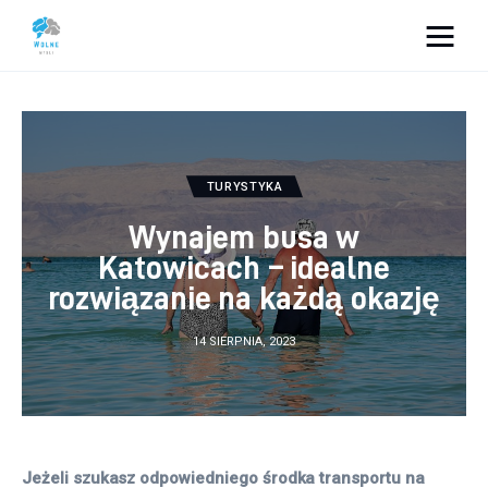
Vacation Dreams
Lifestyle
TURYSTYKA
Biznes
Wynajem busa w
Dom i ogród
Katowicach – idealne
rozwiązanie na każdą okazję
Uroda
14 SIERPNIA, 2023
Zdrowie
Więcej
Jeżeli szukasz odpowiedniego środka transportu na 