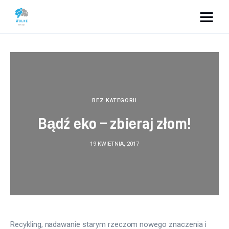
Vacation Dreams
Lifestyle
Biznes
BEZ KATEGORII
Bądź eko – zbieraj złom!
Dom i ogród
19 KWIETNIA, 2017
Uroda
Zdrowie
Więcej
Recykling, nadawanie starym rzeczom nowego znaczenia i 