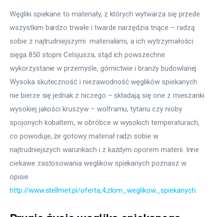
Węgliki spiekane to materiały, z których wytwarza się przede 
wszystkim bardzo trwałe i twarde narzędzia tnące – radzą 
sobie z najtrudniejszymi  materiałami, a ich wytrzymałości  
sięga 850 stopni Celsjusza, stąd ich powszechne 
wykorzystanie w przemyśle, górnictwie i branży budowlanej. 
Wysoka skuteczność i niezawodność węglików spiekanych 
nie bierze się jednak z niczego – składają się one z mieszanki 
wysokiej jakości kruszyw – wolframu, tytanu czy nioby 
spojonych kobaltem, w obróbce w wysokich temperaturach, 
co powoduje, że gotowy materiał radzi sobie w 
najtrudniejszych warunkach i z każdym oporem materii. Inne 
ciekawe zastosowania weglikow spiekanych poznasz w 
opisie 
http://www.stellmet.pl/oferta,4,zlom_weglikow_spiekanych
.