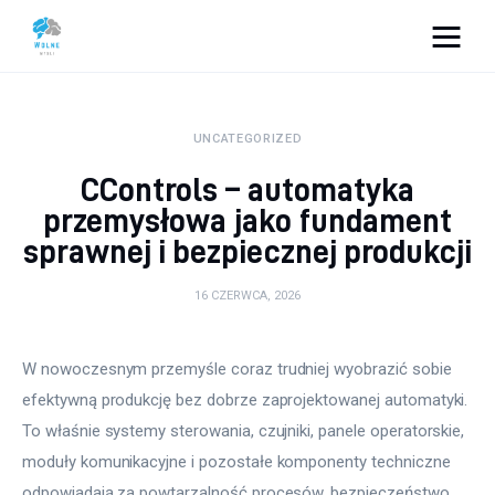
Vacation Dreams
UNCATEGORIZED
Lifestyle
CControls – automatyka
Biznes
przemysłowa jako fundament
sprawnej i bezpiecznej produkcji
Dom i ogród
16 CZERWCA, 2026
Uroda
W nowoczesnym przemyśle coraz trudniej wyobrazić sobie 
Zdrowie
efektywną produkcję bez dobrze zaprojektowanej automatyki. 
Więcej
To właśnie systemy sterowania, czujniki, panele operatorskie, 
moduły komunikacyjne i pozostałe komponenty techniczne 
odpowiadają za powtarzalność procesów, bezpieczeństwo 