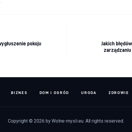
.
acja wpisu
ygłuszenie pokoju
Jakich błędów
zarządzaniu
BIZNES
DOM I OGRÓD
URODA
ZDROWIE
Copyright © 2026 by Wolne-mysli.eu. All rights reserved.