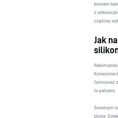
bowiem bard
z silikonu 
częściej wy
Jak n
silik
Rekomendowa
Koniecznie 
formować za
to palcami.
Świetnym r
płynie. Dzi