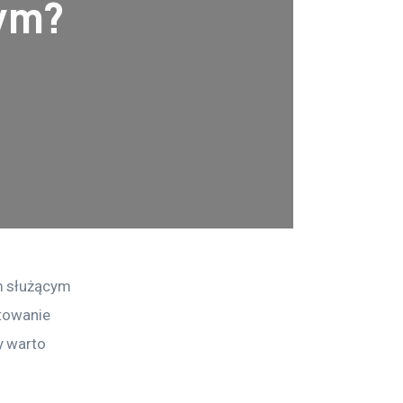
wym?
m służącym 
towanie 
y warto 