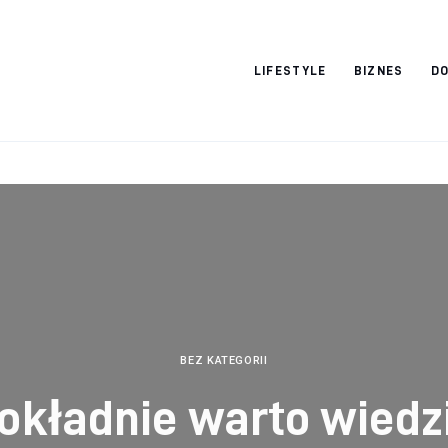
Vacation Dreams
LIFESTYLE
BIZNES
DO
BEZ KATEGORII
okładnie warto wiedz