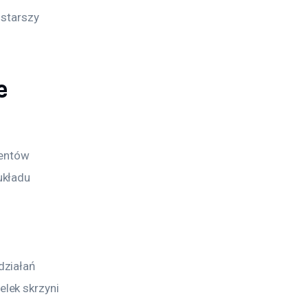
starszy 
e
entów 
układu 
ziałań 
lek skrzyni 