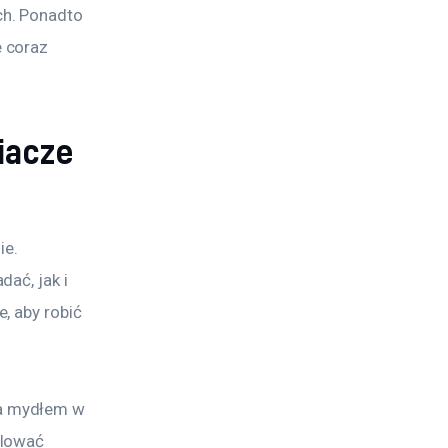
h. Ponadto 
 coraz 
iacze
e. 
ać, jak i 
, aby robić 
a mydłem w 
elować 