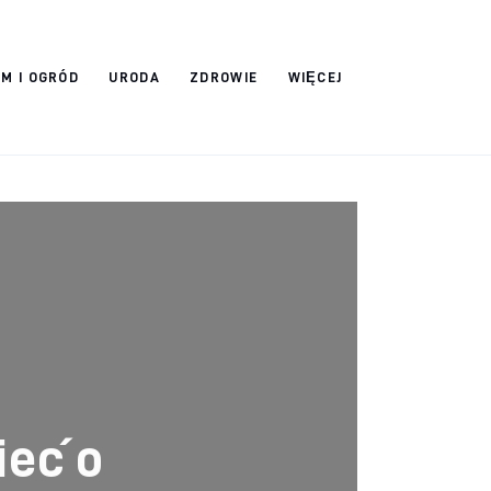
M I OGRÓD
URODA
ZDROWIE
WIĘCEJ
ieć o