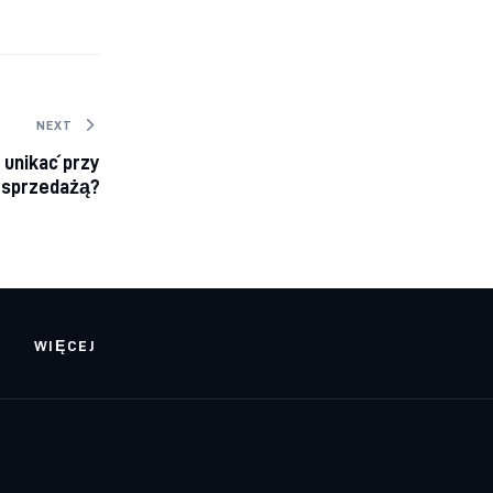
NEXT
 unikać przy
 sprzedażą?
WIĘCEJ