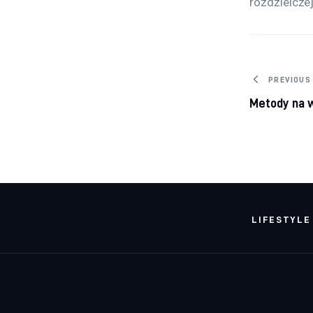
rozdzielczej
Nawig
PREVIOUS
Metody na w
LIFESTYLE