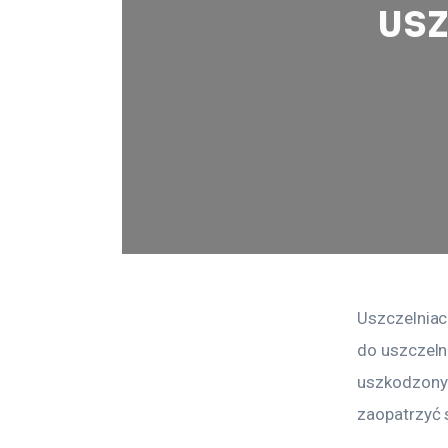
usz
Uszczelniac
do uszczeln
uszkodzonyc
zaopatrzyć 