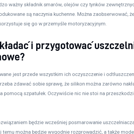
zo ważny składnik smarów, olejów czy tynków zewnętrznyc
produkowane są naczynia kuchenne. Można zaobserwować, że
korzystuje się go w przemyśle motoryzacyjnym.
akładać i przygotować uszczeln
onowe?
ne jest przede wszystkim ich oczyszczenie i odtłuszczeni
trzeba zdawać sobie sprawę, że silikon można zarówno nakład
 pomocą szpatułek. Oczywiście nic nie stoi na przeszkodzie
ozwiązaniem będzie wcześniej posmarowanie uszczelniacz
ęki temu można będzie wygodnie rozprowadzić, a także mod