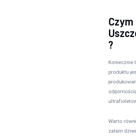
Czym 
Uszcz
?
Koniecznie 
produktu jes
produkowane
odpornością
ultrafiolet
Warto równi
zatem dziwi