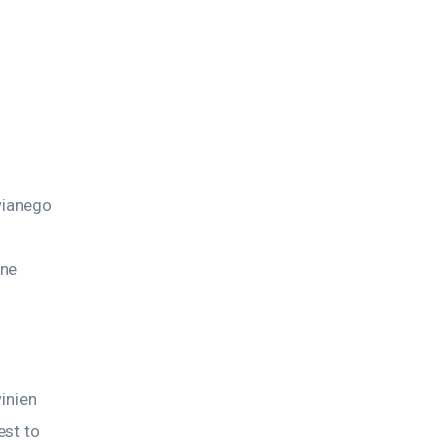
ianego 
ne 
inien 
st to 