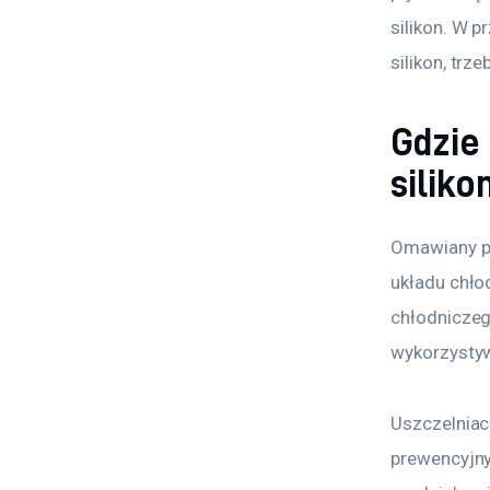
silikon. W 
silikon, trz
Gdzie
silik
Omawiany p
układu chło
chłodniczeg
wykorzystyw
Uszczelniac
prewencyjny