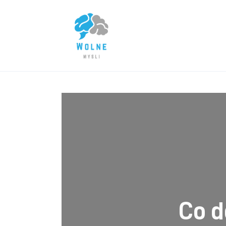
Lifestyle
Biznes
Dom i ogród
Uroda
Zdrowie
Więcej
Co d