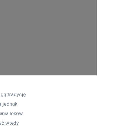
gą tradycję 
a jednak 
ania leków 
ć wtedy 