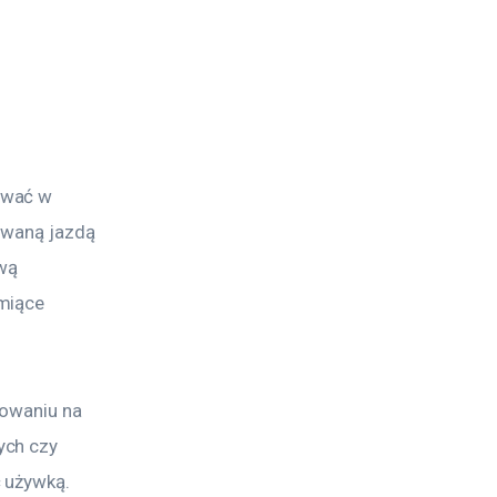
 
ować w 
owaną jazdą 
wą 
miące 
mowaniu na 
ych czy 
 używką. 