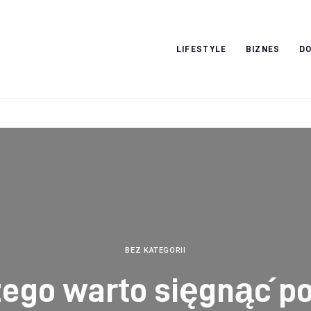
Vacation Dreams
LIFESTYLE
BIZNES
DO
BEZ KATEGORII
ego warto sięgnąć p