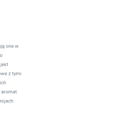
ją one w 
o 
jest 
owe z tymi 
ich 
 aromat. 
sjach: 