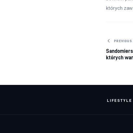
których zawa
Nawig
PREVIOUS
Sandomiers
których war
LIFESTYLE