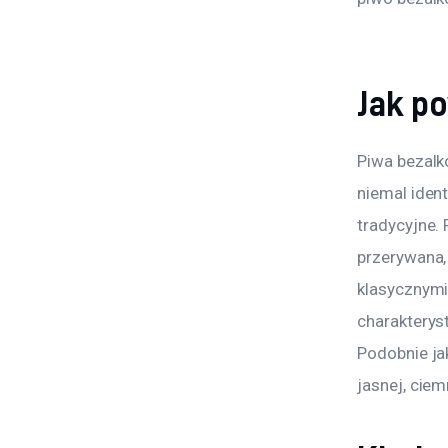
Jak p
Piwa bezalk
niemal iden
tradycyjne.
przerywana,
klasycznymi
charakterys
Podobnie ja
jasnej, cie