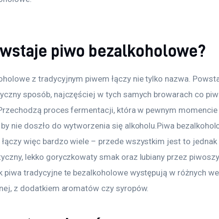
owstaje piwo bezalkoholowe?
oholowe z tradycyjnym piwem łączy nie tylko nazwa. Powsta
tyczny sposób, najczęściej w tych samych browarach co piw
 Przechodzą proces fermentacji, która w pewnym momencie 
 by nie doszło do wytworzenia się alkoholu.Piwa bezalkohol
 łączy więc bardzo wiele – przede wszystkim jest to jednak 
tyczny, lekko goryczkowaty smak oraz lubiany przez piwoszy
k piwa tradycyjne te bezalkoholowe występują w różnych wer
mnej, z dodatkiem aromatów czy syropów.