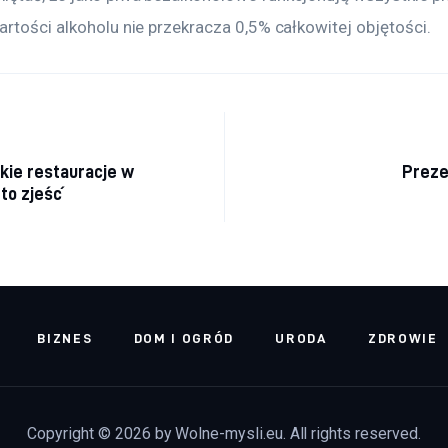
rtości alkoholu nie przekracza 0,5% całkowitej objętości.
acja wpisu
kie restauracje w
Preze
to zjeść
BIZNES
DOM I OGRÓD
URODA
ZDROWIE
Copyright © 2026 by Wolne-mysli.eu. All rights reserved.