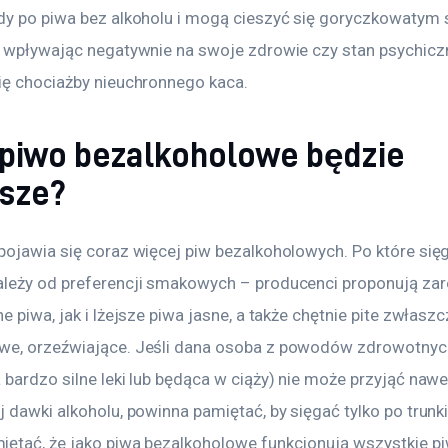
dy po piwa bez alkoholu i mogą cieszyć się goryczkowatym
e wpływając negatywnie na swoje zdrowie czy stan psychiczny
ię chociażby nieuchronnego kaca.
 piwo bezalkoholowe będzie
psze?
pojawia się coraz więcej piw bezalkoholowych. Po które się
leży od preferencji smakowych – producenci proponują za
e piwa, jak i lżejsze piwa jasne, a także chętnie pite zwłasz
e, orzeźwiające. Jeśli dana osoba z powodów zdrowotnych
bardzo silne leki lub będąca w ciąży) nie może przyjąć nawe
 dawki alkoholu, powinna pamiętać, by sięgać tylko po trunki
ętać, że jako piwa bezalkoholowe funkcjonują wszystkie pi