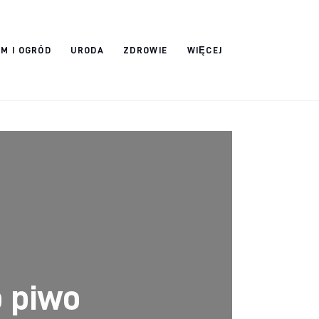
M I OGRÓD
URODA
ZDROWIE
WIĘCEJ
o piwo