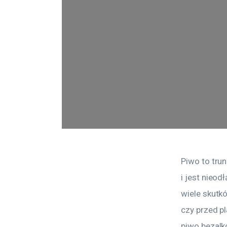
Piwo to tru
i jest nieo
wiele skutk
czy przed 
piwo bezalk