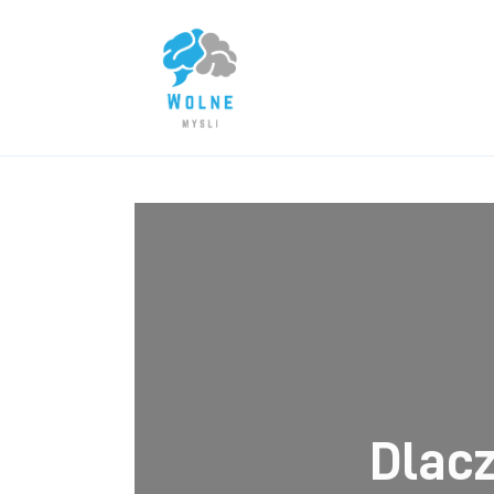
Lifestyle
Biznes
Dom i ogród
Uroda
Zdrowie
Więcej
Dlacz