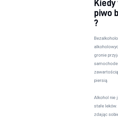
Kiedy
piwo 
?
Bezalkoholo
alkoholowyc
gronie przyj
samochodem 
zawartością
piersią.
Alkohol nie
stałe leków
zdając sobi