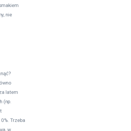
 smakiem 
, nie 
gnąć? 
równo 
cza latem 
 (np. 
t 
 0%. Trzeba 
wa, w 