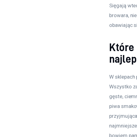
Sięgają wte
browara, ni
obawiając s
Które
najle
W sklepach 
Wszystko za
gęste, ciemn
piwa smakow
przyjmująca 
najmniejszej
bowiem pami