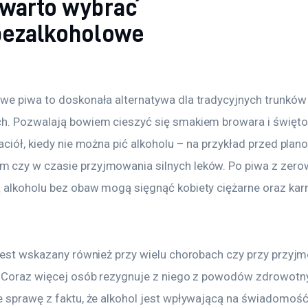
 warto wybrać
bezalkoholowe
we piwa to doskonała alternatywa dla tradycyjnych trunków
h. Pozwalają bowiem cieszyć się smakiem browara i święt
aciół, kiedy nie można pić alkoholu – na przykład przed plan
czy w czasie przyjmowania silnych leków. Po piwa z zero
 alkoholu bez obaw mogą sięgnąć kobiety ciężarne oraz kar
 jest wskazany również przy wielu chorobach czy przy przyj
. Coraz więcej osób rezygnuje z niego z powodów zdrowotn
e sprawę z faktu, że alkohol jest wpływającą na świadomość