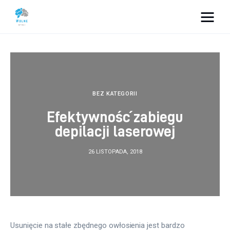
Vacation Dreams
Lifestyle
Biznes
BEZ KATEGORII
Efektywność zabiegu
Dom i ogród
depilacji laserowej
Uroda
26 LISTOPADA, 2018
Zdrowie
Więcej
Usunięcie na stałe zbędnego owłosienia jest bardzo 